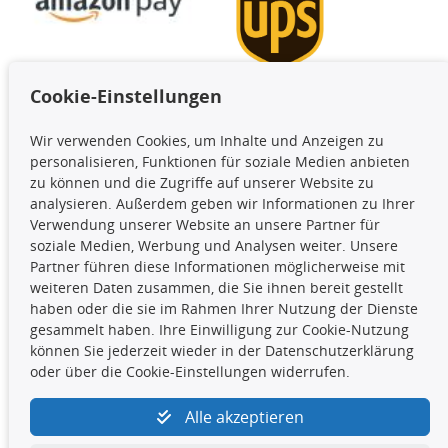
Cookie-Einstellungen
TecDoc Inside
Wir verwenden Cookies, um Inhalte und Anzeigen zu
Die hier angezeigten Daten,
personalisieren, Funktionen für soziale Medien anbieten
insbesondere die gesamte Datenbank,
zu können und die Zugriffe auf unserer Website zu
dürfen nicht kopiert werden. Es ist zu
analysieren. Außerdem geben wir Informationen zu Ihrer
unterlassen, die Daten oder die gesamte Datenbank ohne
Verwendung unserer Website an unsere Partner für
vorherige Zustimmung TecDocs zu vervielfältigen, zu
soziale Medien, Werbung und Analysen weiter. Unsere
verbreiten und/oder diese Handlungen durch Dritte ausführen
Partner führen diese Informationen möglicherweise mit
zu lassen. Ein Zuwiderhandeln stellt eine
weiteren Daten zusammen, die Sie ihnen bereit gestellt
Urheberrechtsverletzung dar und wird verfolgt.
haben oder die sie im Rahmen Ihrer Nutzung der Dienste
gesammelt haben. Ihre Einwilligung zur Cookie-Nutzung
können Sie jederzeit wieder in der Datenschutzerklärung
Kontakt
oder über die Cookie-Einstellungen widerrufen.
4yourcar GmbH
|
Avidesweg 1
|
27386 Hemsbünde
|
Alle akzeptieren
kundenservice@4yourcar.de