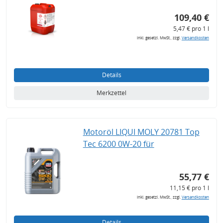
109,40 €
5,47 € pro 1 l
inkl. gesetzl. MwSt., zzgl.
Versandkosten
Details
Merkzettel
Motoröl LIQUI MOLY 20781 Top
Tec 6200 0W-20 für
55,77 €
11,15 € pro 1 l
inkl. gesetzl. MwSt., zzgl.
Versandkosten
Details