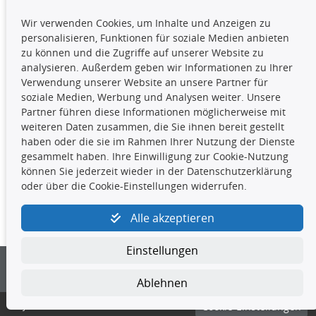
TecDoc Inside
Wir verwenden Cookies, um Inhalte und Anzeigen zu
Die hier angezeigten Daten,
personalisieren, Funktionen für soziale Medien anbieten
insbesondere die gesamte Datenbank,
zu können und die Zugriffe auf unserer Website zu
dürfen nicht kopiert werden. Es ist zu
analysieren. Außerdem geben wir Informationen zu Ihrer
unterlassen, die Daten oder die gesamte Datenbank ohne
Verwendung unserer Website an unsere Partner für
vorherige Zustimmung TecDocs zu vervielfältigen, zu
soziale Medien, Werbung und Analysen weiter. Unsere
verbreiten und/oder diese Handlungen durch Dritte ausführen
Partner führen diese Informationen möglicherweise mit
zu lassen. Ein Zuwiderhandeln stellt eine
weiteren Daten zusammen, die Sie ihnen bereit gestellt
Urheberrechtsverletzung dar und wird verfolgt.
haben oder die sie im Rahmen Ihrer Nutzung der Dienste
gesammelt haben. Ihre Einwilligung zur Cookie-Nutzung
können Sie jederzeit wieder in der Datenschutzerklärung
Kontakt
oder über die Cookie-Einstellungen widerrufen.
4yourcar GmbH
|
Avidesweg 1
|
27386 Hemsbünde
|
Alle akzeptieren
kundenservice@4yourcar.de
Einstellungen
Ablehnen
© 4yourcar GmbH
Cookie-Einstellungen