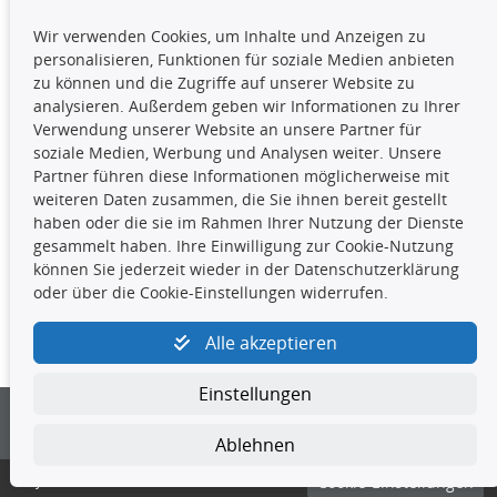
TecDoc Inside
Wir verwenden Cookies, um Inhalte und Anzeigen zu
Die hier angezeigten Daten,
personalisieren, Funktionen für soziale Medien anbieten
insbesondere die gesamte Datenbank,
zu können und die Zugriffe auf unserer Website zu
dürfen nicht kopiert werden. Es ist zu
analysieren. Außerdem geben wir Informationen zu Ihrer
unterlassen, die Daten oder die gesamte Datenbank ohne
Verwendung unserer Website an unsere Partner für
vorherige Zustimmung TecDocs zu vervielfältigen, zu
soziale Medien, Werbung und Analysen weiter. Unsere
verbreiten und/oder diese Handlungen durch Dritte ausführen
Partner führen diese Informationen möglicherweise mit
zu lassen. Ein Zuwiderhandeln stellt eine
weiteren Daten zusammen, die Sie ihnen bereit gestellt
Urheberrechtsverletzung dar und wird verfolgt.
haben oder die sie im Rahmen Ihrer Nutzung der Dienste
gesammelt haben. Ihre Einwilligung zur Cookie-Nutzung
können Sie jederzeit wieder in der Datenschutzerklärung
Kontakt
oder über die Cookie-Einstellungen widerrufen.
4yourcar GmbH
|
Avidesweg 1
|
27386 Hemsbünde
|
Alle akzeptieren
kundenservice@4yourcar.de
Einstellungen
Ablehnen
© 4yourcar GmbH
Cookie-Einstellungen