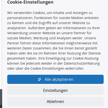
Cookie-Einstellungen
TecDoc Inside
Wir verwenden Cookies, um Inhalte und Anzeigen zu
Die hier angezeigten Daten,
personalisieren, Funktionen für soziale Medien anbieten
insbesondere die gesamte Datenbank,
zu können und die Zugriffe auf unserer Website zu
dürfen nicht kopiert werden. Es ist zu
analysieren. Außerdem geben wir Informationen zu Ihrer
unterlassen, die Daten oder die gesamte Datenbank ohne
Verwendung unserer Website an unsere Partner für
vorherige Zustimmung TecDocs zu vervielfältigen, zu
soziale Medien, Werbung und Analysen weiter. Unsere
verbreiten und/oder diese Handlungen durch Dritte ausführen
Partner führen diese Informationen möglicherweise mit
zu lassen. Ein Zuwiderhandeln stellt eine
weiteren Daten zusammen, die Sie ihnen bereit gestellt
Urheberrechtsverletzung dar und wird verfolgt.
haben oder die sie im Rahmen Ihrer Nutzung der Dienste
gesammelt haben. Ihre Einwilligung zur Cookie-Nutzung
können Sie jederzeit wieder in der Datenschutzerklärung
Kontakt
oder über die Cookie-Einstellungen widerrufen.
4yourcar GmbH
|
Avidesweg 1
|
27386 Hemsbünde
|
Alle akzeptieren
kundenservice@4yourcar.de
Einstellungen
Ablehnen