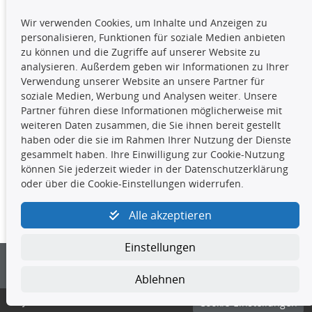
TecDoc Inside
Wir verwenden Cookies, um Inhalte und Anzeigen zu
Die hier angezeigten Daten,
personalisieren, Funktionen für soziale Medien anbieten
insbesondere die gesamte Datenbank,
zu können und die Zugriffe auf unserer Website zu
dürfen nicht kopiert werden. Es ist zu
analysieren. Außerdem geben wir Informationen zu Ihrer
unterlassen, die Daten oder die gesamte Datenbank ohne
Verwendung unserer Website an unsere Partner für
vorherige Zustimmung TecDocs zu vervielfältigen, zu
soziale Medien, Werbung und Analysen weiter. Unsere
verbreiten und/oder diese Handlungen durch Dritte ausführen
Partner führen diese Informationen möglicherweise mit
zu lassen. Ein Zuwiderhandeln stellt eine
weiteren Daten zusammen, die Sie ihnen bereit gestellt
Urheberrechtsverletzung dar und wird verfolgt.
haben oder die sie im Rahmen Ihrer Nutzung der Dienste
gesammelt haben. Ihre Einwilligung zur Cookie-Nutzung
können Sie jederzeit wieder in der Datenschutzerklärung
Kontakt
oder über die Cookie-Einstellungen widerrufen.
4yourcar GmbH
|
Avidesweg 1
|
27386 Hemsbünde
|
Alle akzeptieren
kundenservice@4yourcar.de
Einstellungen
Ablehnen
© 4yourcar GmbH
Cookie-Einstellungen