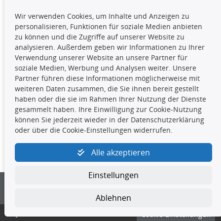
TecDoc Inside
Wir verwenden Cookies, um Inhalte und Anzeigen zu
Die hier angezeigten Daten,
personalisieren, Funktionen für soziale Medien anbieten
insbesondere die gesamte Datenbank,
zu können und die Zugriffe auf unserer Website zu
dürfen nicht kopiert werden. Es ist zu
analysieren. Außerdem geben wir Informationen zu Ihrer
unterlassen, die Daten oder die gesamte Datenbank ohne
Verwendung unserer Website an unsere Partner für
vorherige Zustimmung TecDocs zu vervielfältigen, zu
soziale Medien, Werbung und Analysen weiter. Unsere
verbreiten und/oder diese Handlungen durch Dritte ausführen
Partner führen diese Informationen möglicherweise mit
zu lassen. Ein Zuwiderhandeln stellt eine
weiteren Daten zusammen, die Sie ihnen bereit gestellt
Urheberrechtsverletzung dar und wird verfolgt.
haben oder die sie im Rahmen Ihrer Nutzung der Dienste
gesammelt haben. Ihre Einwilligung zur Cookie-Nutzung
können Sie jederzeit wieder in der Datenschutzerklärung
Kontakt
oder über die Cookie-Einstellungen widerrufen.
4yourcar GmbH
|
Avidesweg 1
|
27386 Hemsbünde
|
Alle akzeptieren
kundenservice@4yourcar.de
Einstellungen
Ablehnen
© 4yourcar GmbH
Cookie-Einstellungen