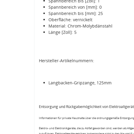
Spannbereich bis [Zoll]: 1
Spannbereich von [mm]: 0
Spannbereich bis [mm]: 25
Oberfläche: vernickelt
Material: Chrom-Molybdänstahl
Länge [Zoll]: 5
Hersteller-Artikelnummern:
Langbacken-Gripzange, 125mm
Entsorgung und Rückgabemöglichkeit von Elektroaltgerä
Informationen für private Haushalte über die ordnungsgemäße Entsorgung
Elektro- und Elektronikgeräte, die zu Abfall geworden sind, werden als Altg
zuzuführen. Elektroaltgeräte gehören insbesondere nicht in den Hausmüll,