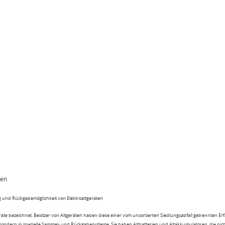
ten
 und Rückgabemöglichkeit von Elektroaltgeräten
eräte bezeichnet. Besitzer von Altgeräten haben diese einer vom unsortierten Siedlungsabfall getrennten Er
 sondern in spezielle Sammel- und Rückgabesysteme. Sie haben Altbatterien und Altakkumulatoren, die nic