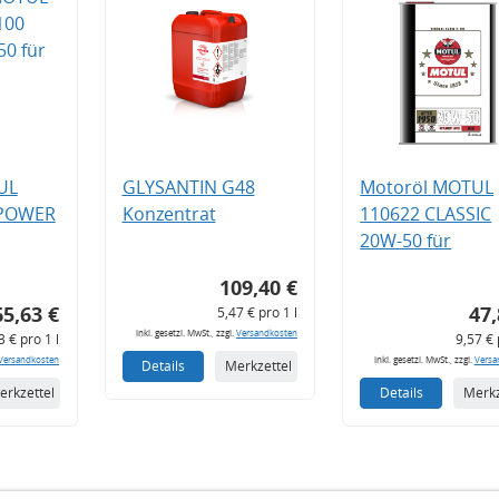
UL
GLYSANTIN G48
Motoröl MOTUL
 POWER
Konzentrat
110622 CLASSIC
20W-50 für
109,40 €
65,63 €
47,
5,47 € pro 1 l
inkl. gesetzl. MwSt., zzgl.
Versandkosten
3 € pro 1 l
9,57 € 
Versandkosten
inkl. gesetzl. MwSt., zzgl.
Versa
Details
Merkzettel
erkzettel
Details
Merkz