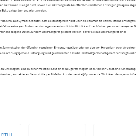
n zu trennen. Dies gilt nicht, soweit die Elektroaltgeräte bei öffentlich-rechtlichen Entsorgungsträgern ab
lektroaltgeräten separiert werden.
uf Rädern. Das Symbol bedeutet, dass Elektroaltgeräte nicht über die kommunale Restmülltonne entsorgt 
sabfall zu entsorgen. Endnutzer sind eigenverantwortlich im Hinblick auf das Löschen personenbezogener 
rsonenbezogene Daten auf dem Elektroaltgerät gelöscht werden, bevor Sie das Elektroaltgerät einer
n Sammelstellen der öffentlich-rechtlichen Entsorgungsträger oder bei den von Herstellern oder Vertreiber
 die ordnungsgemäße Entsorgung wird gewährleistet, dass die Elektroaltgeräte fachgerecht entsorgt und 
an uns möglich. Eine Rücknahme ist bei Kauf eines Neugeräts möglich oder, falls Ihr Gerät eine Kantenlänge
wünschen, kontaktieren Sie uns bitte per E-Mail an kundenservice@4yourcar.de. Wir klären dann je nach G