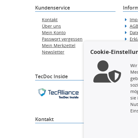
Kundenservice
Infor
Kontakt
Imp
Über uns
AG
Mein Konto
Dat
Passwort vergessen
Erkl
Mein Merkzettel
Hilf
Cookie-Einstellu
Newsletter
Wid
Ver
Wir
Med
TecDoc Inside
geb
soz
Die hier angezeigten Dat
mög
gesamte Datenbank ohne 
sie
ausführen zu lassen. Ein
Nut
Ein
Kontakt
4yourc