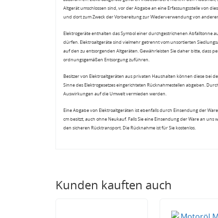
Altgerät umschlossen sind, vor der Abgabe an eine Erfassungsstelle von diese
und dort zum Zweck der Vorbereitung zur Wiederverwendung von anderen E
Elektrogeräte enthalten das Symbol einer durchgestrichenen Abfalltonne a
dürfen. Elektroaltgeräte sind vielmehr getrennt vom unsortierten Siedlung
auf den zu entsorgenden Altgeräten. Gewährleisten Sie daher bitte, dass pe
ordnungsgemäßen Entsorgung zuführen.
Besitzer von Elektroaltgeräten aus privaten Haushalten können diese bei de
Sinne des Elektrogesetzes eingerichteten Rücknahmestellen abgeben. Durch
Auswirkungen auf die Umwelt vermieden werden.
Eine Abgabe von Elektroaltgeräten ist ebenfalls durch Einsendung der Ware 
cm besitzt, auch ohne Neukauf. Falls Sie eine Einsendung der Ware an uns 
den sicheren Rücktransport. Die Rücknahme ist für Sie kostenlos.
Kunden kauften auch