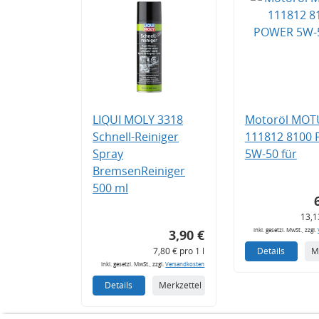
LIQUI MOLY 3318
Motoröl MOT
Schnell-Reiniger
111812 8100
Spray
5W-50 für
BremsenReiniger
500 ml
13,1
inkl. gesetzl. MwSt., zzgl.
3,90 €
7,80 € pro 1 l
Details
M
inkl. gesetzl. MwSt., zzgl.
Versandkosten
Details
Merkzettel