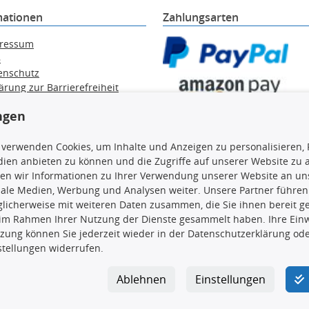
mationen
Zahlungsarten
ressum
B
enschutz
ärung zur Barrierefreiheit
e / Alt-Öl / Batterien
ngen
errufsbelehrung
trag widerrufen
 verwenden Cookies, um Inhalte und Anzeigen zu personalisieren, 
ien anbieten zu können und die Zugriffe auf unserer Website zu
en wir Informationen zu Ihrer Verwendung unserer Website an uns
iale Medien, Werbung und Analysen weiter. Unsere Partner führen
en, insbesondere die gesamte Datenbank, dürfen nicht kopiert werd
licherweise mit weiteren Daten zusammen, die Sie ihnen bereit ge
vorherige Zustimmung TecDocs zu vervielfältigen, zu verbreiten 
 im Rahmen Ihrer Nutzung der Dienste gesammelt haben. Ihre Einwi
 Zuwiderhandeln stellt eine Urheberrechtsverletzung dar und wird 
zung können Sie jederzeit wieder in der Datenschutzerklärung ode
stellungen widerrufen.
Ablehnen
Einstellungen
ar GmbH
|
Avidesweg 1
|
27386 Hemsbünde
|
kundenservice@4yo