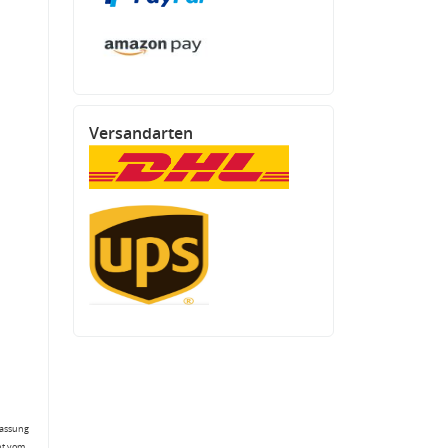
Versandarten
fassung
ht vom