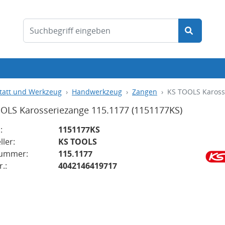
tatt und Werkzeug
Handwerkzeug
Zangen
KS TOOLS Kaross
OLS Karosseriezange 115.1177
(1151177KS)
:
1151177KS
ller:
KS TOOLS
nummer:
115.1177
.:
4042146419717