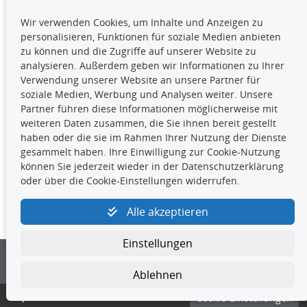
TecDoc Inside
Wir verwenden Cookies, um Inhalte und Anzeigen zu
Die hier angezeigten Daten,
personalisieren, Funktionen für soziale Medien anbieten
insbesondere die gesamte Datenbank,
zu können und die Zugriffe auf unserer Website zu
dürfen nicht kopiert werden. Es ist zu
analysieren. Außerdem geben wir Informationen zu Ihrer
unterlassen, die Daten oder die gesamte Datenbank ohne
Verwendung unserer Website an unsere Partner für
vorherige Zustimmung TecDocs zu vervielfältigen, zu
soziale Medien, Werbung und Analysen weiter. Unsere
verbreiten und/oder diese Handlungen durch Dritte ausführen
Partner führen diese Informationen möglicherweise mit
zu lassen. Ein Zuwiderhandeln stellt eine
weiteren Daten zusammen, die Sie ihnen bereit gestellt
Urheberrechtsverletzung dar und wird verfolgt.
haben oder die sie im Rahmen Ihrer Nutzung der Dienste
gesammelt haben. Ihre Einwilligung zur Cookie-Nutzung
können Sie jederzeit wieder in der Datenschutzerklärung
Kontakt
oder über die Cookie-Einstellungen widerrufen.
4yourcar GmbH
|
Avidesweg 1
|
27386 Hemsbünde
|
Alle akzeptieren
kundenservice@4yourcar.de
Einstellungen
Ablehnen
© 4yourcar GmbH
Cookie-Einstellungen