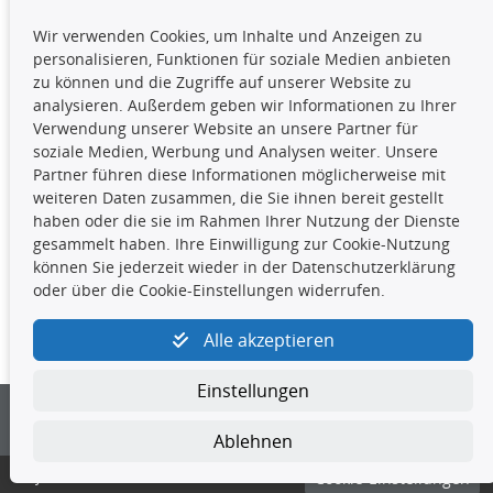
TecDoc Inside
Wir verwenden Cookies, um Inhalte und Anzeigen zu
Die hier angezeigten Daten,
personalisieren, Funktionen für soziale Medien anbieten
insbesondere die gesamte Datenbank,
zu können und die Zugriffe auf unserer Website zu
dürfen nicht kopiert werden. Es ist zu
analysieren. Außerdem geben wir Informationen zu Ihrer
unterlassen, die Daten oder die gesamte Datenbank ohne
Verwendung unserer Website an unsere Partner für
vorherige Zustimmung TecDocs zu vervielfältigen, zu
soziale Medien, Werbung und Analysen weiter. Unsere
verbreiten und/oder diese Handlungen durch Dritte ausführen
Partner führen diese Informationen möglicherweise mit
zu lassen. Ein Zuwiderhandeln stellt eine
weiteren Daten zusammen, die Sie ihnen bereit gestellt
Urheberrechtsverletzung dar und wird verfolgt.
haben oder die sie im Rahmen Ihrer Nutzung der Dienste
gesammelt haben. Ihre Einwilligung zur Cookie-Nutzung
können Sie jederzeit wieder in der Datenschutzerklärung
Kontakt
oder über die Cookie-Einstellungen widerrufen.
4yourcar GmbH
|
Avidesweg 1
|
27386 Hemsbünde
|
Alle akzeptieren
kundenservice@4yourcar.de
Einstellungen
Ablehnen
© 4yourcar GmbH
Cookie-Einstellungen