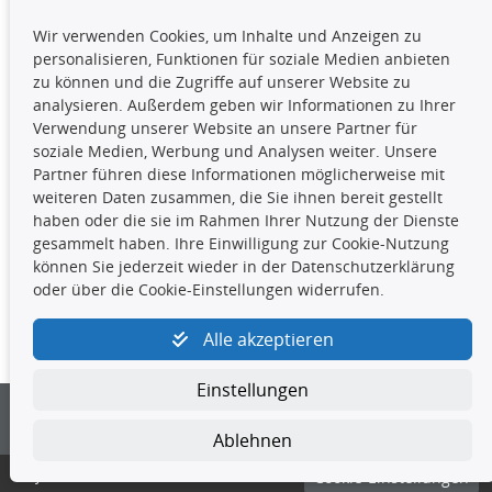
TecDoc Inside
Wir verwenden Cookies, um Inhalte und Anzeigen zu
Die hier angezeigten Daten,
personalisieren, Funktionen für soziale Medien anbieten
insbesondere die gesamte Datenbank,
zu können und die Zugriffe auf unserer Website zu
dürfen nicht kopiert werden. Es ist zu
analysieren. Außerdem geben wir Informationen zu Ihrer
unterlassen, die Daten oder die gesamte Datenbank ohne
Verwendung unserer Website an unsere Partner für
vorherige Zustimmung TecDocs zu vervielfältigen, zu
soziale Medien, Werbung und Analysen weiter. Unsere
verbreiten und/oder diese Handlungen durch Dritte ausführen
Partner führen diese Informationen möglicherweise mit
zu lassen. Ein Zuwiderhandeln stellt eine
weiteren Daten zusammen, die Sie ihnen bereit gestellt
Urheberrechtsverletzung dar und wird verfolgt.
haben oder die sie im Rahmen Ihrer Nutzung der Dienste
gesammelt haben. Ihre Einwilligung zur Cookie-Nutzung
können Sie jederzeit wieder in der Datenschutzerklärung
Kontakt
oder über die Cookie-Einstellungen widerrufen.
4yourcar GmbH
|
Avidesweg 1
|
27386 Hemsbünde
|
Alle akzeptieren
kundenservice@4yourcar.de
Einstellungen
Ablehnen
© 4yourcar GmbH
Cookie-Einstellungen