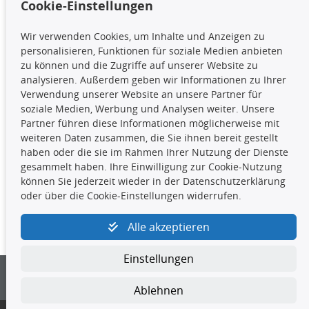
Cookie-Einstellungen
TecDoc Inside
Wir verwenden Cookies, um Inhalte und Anzeigen zu
Die hier angezeigten Daten,
personalisieren, Funktionen für soziale Medien anbieten
insbesondere die gesamte Datenbank,
zu können und die Zugriffe auf unserer Website zu
dürfen nicht kopiert werden. Es ist zu
analysieren. Außerdem geben wir Informationen zu Ihrer
unterlassen, die Daten oder die gesamte Datenbank ohne
Verwendung unserer Website an unsere Partner für
vorherige Zustimmung TecDocs zu vervielfältigen, zu
soziale Medien, Werbung und Analysen weiter. Unsere
verbreiten und/oder diese Handlungen durch Dritte ausführen
Partner führen diese Informationen möglicherweise mit
zu lassen. Ein Zuwiderhandeln stellt eine
weiteren Daten zusammen, die Sie ihnen bereit gestellt
Urheberrechtsverletzung dar und wird verfolgt.
haben oder die sie im Rahmen Ihrer Nutzung der Dienste
gesammelt haben. Ihre Einwilligung zur Cookie-Nutzung
können Sie jederzeit wieder in der Datenschutzerklärung
Kontakt
oder über die Cookie-Einstellungen widerrufen.
4yourcar GmbH
|
Avidesweg 1
|
27386 Hemsbünde
|
Alle akzeptieren
kundenservice@4yourcar.de
Einstellungen
Ablehnen