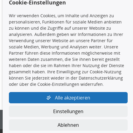
Cookie-Einstellungen
TecDoc Inside
Wir verwenden Cookies, um Inhalte und Anzeigen zu
Die hier angezeigten Daten,
personalisieren, Funktionen für soziale Medien anbieten
insbesondere die gesamte Datenbank,
zu können und die Zugriffe auf unserer Website zu
dürfen nicht kopiert werden. Es ist zu
analysieren. Außerdem geben wir Informationen zu Ihrer
unterlassen, die Daten oder die gesamte Datenbank ohne
Verwendung unserer Website an unsere Partner für
vorherige Zustimmung TecDocs zu vervielfältigen, zu
soziale Medien, Werbung und Analysen weiter. Unsere
verbreiten und/oder diese Handlungen durch Dritte ausführen
Partner führen diese Informationen möglicherweise mit
zu lassen. Ein Zuwiderhandeln stellt eine
weiteren Daten zusammen, die Sie ihnen bereit gestellt
Urheberrechtsverletzung dar und wird verfolgt.
haben oder die sie im Rahmen Ihrer Nutzung der Dienste
gesammelt haben. Ihre Einwilligung zur Cookie-Nutzung
können Sie jederzeit wieder in der Datenschutzerklärung
Kontakt
oder über die Cookie-Einstellungen widerrufen.
4yourcar GmbH
|
Avidesweg 1
|
27386 Hemsbünde
|
Alle akzeptieren
kundenservice@4yourcar.de
Einstellungen
Ablehnen