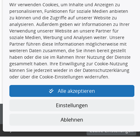
Wir verwenden Cookies, um Inhalte und Anzeigen zu
Die hier angezeigten Daten,
personalisieren, Funktionen für soziale Medien anbieten
insbesondere die gesamte Datenbank,
zu können und die Zugriffe auf unserer Website zu
dürfen nicht kopiert werden. Es ist zu
analysieren. Außerdem geben wir Informationen zu Ihrer
unterlassen, die Daten oder die gesamte Datenbank ohne
Verwendung unserer Website an unsere Partner für
vorherige Zustimmung TecDocs zu vervielfältigen, zu
soziale Medien, Werbung und Analysen weiter. Unsere
verbreiten und/oder diese Handlungen durch Dritte ausführen
Partner führen diese Informationen möglicherweise mit
zu lassen. Ein Zuwiderhandeln stellt eine
weiteren Daten zusammen, die Sie ihnen bereit gestellt
Urheberrechtsverletzung dar und wird verfolgt.
haben oder die sie im Rahmen Ihrer Nutzung der Dienste
gesammelt haben. Ihre Einwilligung zur Cookie-Nutzung
können Sie jederzeit wieder in der Datenschutzerklärung
Kontakt
oder über die Cookie-Einstellungen widerrufen.
4yourcar GmbH
|
Avidesweg 1
|
27386 Hemsbünde
|
Alle akzeptieren
kundenservice@4yourcar.de
Einstellungen
Ablehnen
© 4yourcar GmbH
Cookie-Einstellungen