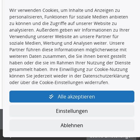
TecDoc Inside
Wir verwenden Cookies, um Inhalte und Anzeigen zu
Die hier angezeigten Daten,
personalisieren, Funktionen für soziale Medien anbieten
insbesondere die gesamte Datenbank,
zu können und die Zugriffe auf unserer Website zu
dürfen nicht kopiert werden. Es ist zu
analysieren. Außerdem geben wir Informationen zu Ihrer
unterlassen, die Daten oder die gesamte Datenbank ohne
Verwendung unserer Website an unsere Partner für
vorherige Zustimmung TecDocs zu vervielfältigen, zu
soziale Medien, Werbung und Analysen weiter. Unsere
verbreiten und/oder diese Handlungen durch Dritte ausführen
Partner führen diese Informationen möglicherweise mit
zu lassen. Ein Zuwiderhandeln stellt eine
weiteren Daten zusammen, die Sie ihnen bereit gestellt
Urheberrechtsverletzung dar und wird verfolgt.
haben oder die sie im Rahmen Ihrer Nutzung der Dienste
gesammelt haben. Ihre Einwilligung zur Cookie-Nutzung
können Sie jederzeit wieder in der Datenschutzerklärung
Kontakt
oder über die Cookie-Einstellungen widerrufen.
4yourcar GmbH
|
Avidesweg 1
|
27386 Hemsbünde
|
Alle akzeptieren
kundenservice@4yourcar.de
Einstellungen
Ablehnen
© 4yourcar GmbH
Cookie-Einstellungen