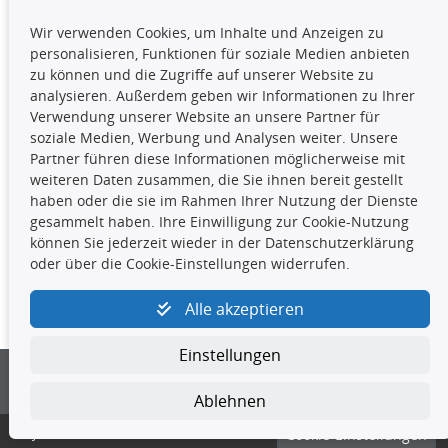
TecDoc Inside
Wir verwenden Cookies, um Inhalte und Anzeigen zu
Die hier angezeigten Daten,
personalisieren, Funktionen für soziale Medien anbieten
insbesondere die gesamte Datenbank,
zu können und die Zugriffe auf unserer Website zu
dürfen nicht kopiert werden. Es ist zu
analysieren. Außerdem geben wir Informationen zu Ihrer
unterlassen, die Daten oder die gesamte Datenbank ohne
Verwendung unserer Website an unsere Partner für
vorherige Zustimmung TecDocs zu vervielfältigen, zu
soziale Medien, Werbung und Analysen weiter. Unsere
verbreiten und/oder diese Handlungen durch Dritte ausführen
Partner führen diese Informationen möglicherweise mit
zu lassen. Ein Zuwiderhandeln stellt eine
weiteren Daten zusammen, die Sie ihnen bereit gestellt
Urheberrechtsverletzung dar und wird verfolgt.
haben oder die sie im Rahmen Ihrer Nutzung der Dienste
gesammelt haben. Ihre Einwilligung zur Cookie-Nutzung
können Sie jederzeit wieder in der Datenschutzerklärung
Kontakt
oder über die Cookie-Einstellungen widerrufen.
4yourcar GmbH
|
Avidesweg 1
|
27386 Hemsbünde
|
Alle akzeptieren
kundenservice@4yourcar.de
Einstellungen
Ablehnen
© 4yourcar GmbH
Cookie-Einstellungen