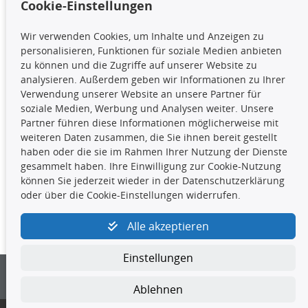
Cookie-Einstellungen
TecDoc Inside
Wir verwenden Cookies, um Inhalte und Anzeigen zu
Die hier angezeigten Daten,
personalisieren, Funktionen für soziale Medien anbieten
insbesondere die gesamte Datenbank,
zu können und die Zugriffe auf unserer Website zu
dürfen nicht kopiert werden. Es ist zu
analysieren. Außerdem geben wir Informationen zu Ihrer
unterlassen, die Daten oder die gesamte Datenbank ohne
Verwendung unserer Website an unsere Partner für
vorherige Zustimmung TecDocs zu vervielfältigen, zu
soziale Medien, Werbung und Analysen weiter. Unsere
verbreiten und/oder diese Handlungen durch Dritte ausführen
Partner führen diese Informationen möglicherweise mit
zu lassen. Ein Zuwiderhandeln stellt eine
weiteren Daten zusammen, die Sie ihnen bereit gestellt
Urheberrechtsverletzung dar und wird verfolgt.
haben oder die sie im Rahmen Ihrer Nutzung der Dienste
gesammelt haben. Ihre Einwilligung zur Cookie-Nutzung
können Sie jederzeit wieder in der Datenschutzerklärung
Kontakt
oder über die Cookie-Einstellungen widerrufen.
4yourcar GmbH
|
Avidesweg 1
|
27386 Hemsbünde
|
Alle akzeptieren
kundenservice@4yourcar.de
Einstellungen
Ablehnen