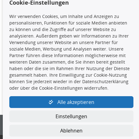
Cookie-Einstellungen
TecDoc Inside
Wir verwenden Cookies, um Inhalte und Anzeigen zu
Die hier angezeigten Daten,
personalisieren, Funktionen für soziale Medien anbieten
insbesondere die gesamte Datenbank,
zu können und die Zugriffe auf unserer Website zu
dürfen nicht kopiert werden. Es ist zu
analysieren. Außerdem geben wir Informationen zu Ihrer
unterlassen, die Daten oder die gesamte Datenbank ohne
Verwendung unserer Website an unsere Partner für
vorherige Zustimmung TecDocs zu vervielfältigen, zu
soziale Medien, Werbung und Analysen weiter. Unsere
verbreiten und/oder diese Handlungen durch Dritte ausführen
Partner führen diese Informationen möglicherweise mit
zu lassen. Ein Zuwiderhandeln stellt eine
weiteren Daten zusammen, die Sie ihnen bereit gestellt
Urheberrechtsverletzung dar und wird verfolgt.
haben oder die sie im Rahmen Ihrer Nutzung der Dienste
gesammelt haben. Ihre Einwilligung zur Cookie-Nutzung
können Sie jederzeit wieder in der Datenschutzerklärung
Kontakt
oder über die Cookie-Einstellungen widerrufen.
4yourcar GmbH
|
Avidesweg 1
|
27386 Hemsbünde
|
Alle akzeptieren
kundenservice@4yourcar.de
Einstellungen
Ablehnen