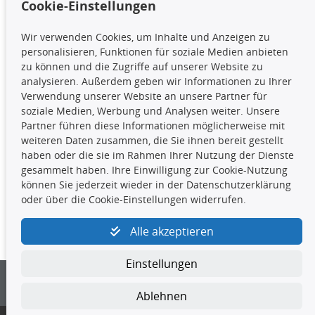
Cookie-Einstellungen
TecDoc Inside
Wir verwenden Cookies, um Inhalte und Anzeigen zu
Die hier angezeigten Daten,
personalisieren, Funktionen für soziale Medien anbieten
insbesondere die gesamte Datenbank,
zu können und die Zugriffe auf unserer Website zu
dürfen nicht kopiert werden. Es ist zu
analysieren. Außerdem geben wir Informationen zu Ihrer
unterlassen, die Daten oder die gesamte Datenbank ohne
Verwendung unserer Website an unsere Partner für
vorherige Zustimmung TecDocs zu vervielfältigen, zu
soziale Medien, Werbung und Analysen weiter. Unsere
verbreiten und/oder diese Handlungen durch Dritte ausführen
Partner führen diese Informationen möglicherweise mit
zu lassen. Ein Zuwiderhandeln stellt eine
weiteren Daten zusammen, die Sie ihnen bereit gestellt
Urheberrechtsverletzung dar und wird verfolgt.
haben oder die sie im Rahmen Ihrer Nutzung der Dienste
gesammelt haben. Ihre Einwilligung zur Cookie-Nutzung
können Sie jederzeit wieder in der Datenschutzerklärung
Kontakt
oder über die Cookie-Einstellungen widerrufen.
4yourcar GmbH
|
Avidesweg 1
|
27386 Hemsbünde
|
Alle akzeptieren
kundenservice@4yourcar.de
Einstellungen
Ablehnen