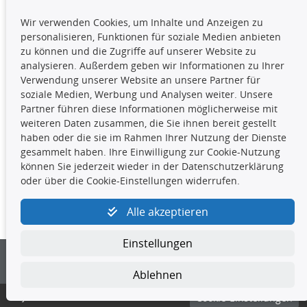
TecDoc Inside
Wir verwenden Cookies, um Inhalte und Anzeigen zu
Die hier angezeigten Daten,
personalisieren, Funktionen für soziale Medien anbieten
insbesondere die gesamte Datenbank,
zu können und die Zugriffe auf unserer Website zu
dürfen nicht kopiert werden. Es ist zu
analysieren. Außerdem geben wir Informationen zu Ihrer
unterlassen, die Daten oder die gesamte Datenbank ohne
Verwendung unserer Website an unsere Partner für
vorherige Zustimmung TecDocs zu vervielfältigen, zu
soziale Medien, Werbung und Analysen weiter. Unsere
verbreiten und/oder diese Handlungen durch Dritte ausführen
Partner führen diese Informationen möglicherweise mit
zu lassen. Ein Zuwiderhandeln stellt eine
weiteren Daten zusammen, die Sie ihnen bereit gestellt
Urheberrechtsverletzung dar und wird verfolgt.
haben oder die sie im Rahmen Ihrer Nutzung der Dienste
gesammelt haben. Ihre Einwilligung zur Cookie-Nutzung
können Sie jederzeit wieder in der Datenschutzerklärung
Kontakt
oder über die Cookie-Einstellungen widerrufen.
4yourcar GmbH
|
Avidesweg 1
|
27386 Hemsbünde
|
Alle akzeptieren
kundenservice@4yourcar.de
Einstellungen
Ablehnen
© 4yourcar GmbH
Cookie-Einstellungen