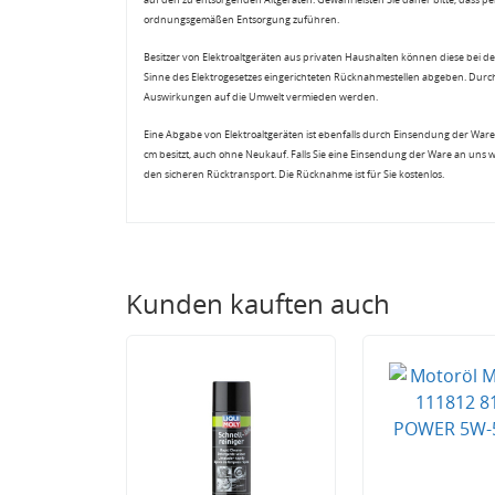
ordnungsgemäßen Entsorgung zuführen.
Besitzer von Elektroaltgeräten aus privaten Haushalten können diese bei de
Sinne des Elektrogesetzes eingerichteten Rücknahmestellen abgeben. Durch
Auswirkungen auf die Umwelt vermieden werden.
Eine Abgabe von Elektroaltgeräten ist ebenfalls durch Einsendung der Ware 
cm besitzt, auch ohne Neukauf. Falls Sie eine Einsendung der Ware an uns 
den sicheren Rücktransport. Die Rücknahme ist für Sie kostenlos.
Kunden kauften auch