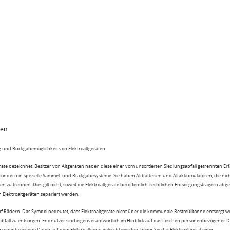
ten
 und Rückgabemöglichkeit von Elektroaltgeräten
eräte bezeichnet. Besitzer von Altgeräten haben diese einer vom unsortierten Siedlungsabfall getrennten Er
 sondern in spezielle Sammel- und Rückgabesysteme. Sie haben Altbatterien und Altakkumulatoren, die nic
n zu trennen. Dies gilt nicht, soweit die Elektroaltgeräte bei öffentlich-rechtlichen Entsorgungsträgern ab
lektroaltgeräten separiert werden.
uf Rädern. Das Symbol bedeutet, dass Elektroaltgeräte nicht über die kommunale Restmülltonne entsorgt 
sabfall zu entsorgen. Endnutzer sind eigenverantwortlich im Hinblick auf das Löschen personenbezogener 
rsonenbezogene Daten auf dem Elektroaltgerät gelöscht werden, bevor Sie das Elektroaltgerät einer