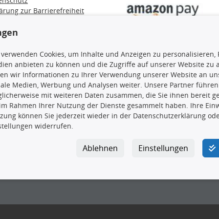
enschutz
ärung zur Barrierefreiheit
e / Alt-Öl / Batterien
errufsbelehrung
ngen
trag widerrufen
 verwenden Cookies, um Inhalte und Anzeigen zu personalisieren, 
ien anbieten zu können und die Zugriffe auf unserer Website zu
en wir Informationen zu Ihrer Verwendung unserer Website an uns
iale Medien, Werbung und Analysen weiter. Unsere Partner führen
en, insbesondere die gesamte Datenbank, dürfen nicht kopiert werd
licherweise mit weiteren Daten zusammen, die Sie ihnen bereit ge
vorherige Zustimmung TecDocs zu vervielfältigen, zu verbreiten 
 im Rahmen Ihrer Nutzung der Dienste gesammelt haben. Ihre Einwi
 Zuwiderhandeln stellt eine Urheberrechtsverletzung dar und wird 
zung können Sie jederzeit wieder in der Datenschutzerklärung ode
stellungen widerrufen.
Ablehnen
Einstellungen
ar GmbH
|
Avidesweg 1
|
27386 Hemsbünde
|
kundenservice@4yo