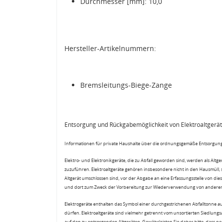
Durchmesser [mm]: 10,0
Hersteller-Artikelnummern:
Bremsleitungs-Biege-Zange
Entsorgung und Rückgabemöglichkeit von Elektroaltgerä
Informationen für private Haushalte über die ordnungsgemäße Entsorgung
Elektro- und Elektronikgeräte, die zu Abfall geworden sind, werden als Altg
zuzuführen. Elektroaltgeräte gehören insbesondere nicht in den Hausmüll,
Altgerät umschlossen sind, vor der Abgabe an eine Erfassungsstelle von diese
und dort zum Zweck der Vorbereitung zur Wiederverwendung von anderen E
Elektrogeräte enthalten das Symbol einer durchgestrichenen Abfalltonne a
dürfen. Elektroaltgeräte sind vielmehr getrennt vom unsortierten Siedlung
auf den zu entsorgenden Altgeräten. Gewährleisten Sie daher bitte, dass pe