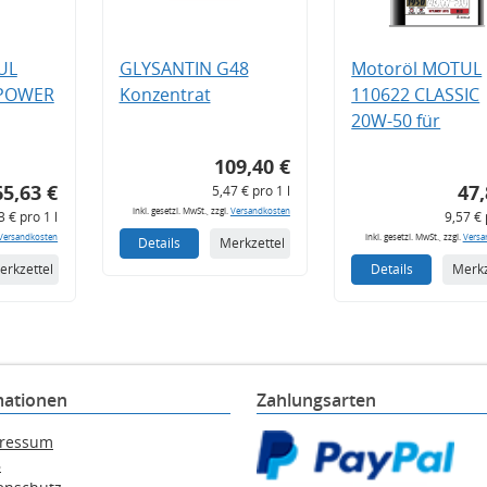
UL
GLYSANTIN G48
Motoröl MOTUL
 POWER
Konzentrat
110622 CLASSIC
20W-50 für
109,40 €
65,63 €
47,
5,47 € pro 1 l
inkl. gesetzl. MwSt., zzgl.
Versandkosten
3 € pro 1 l
9,57 € 
Versandkosten
inkl. gesetzl. MwSt., zzgl.
Versa
Details
Merkzettel
erkzettel
Details
Merkz
mationen
Zahlungsarten
ressum
B