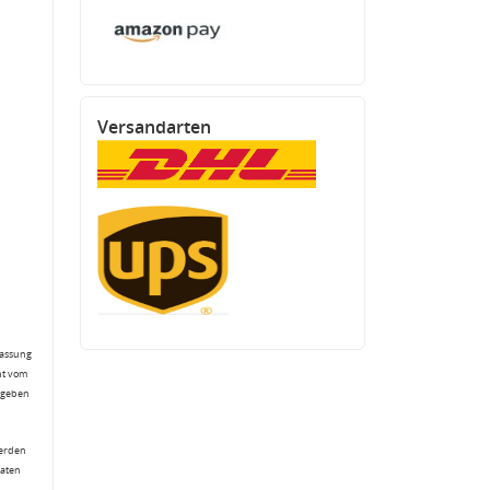
Versandarten
fassung
ht vom
gegeben
werden
Daten