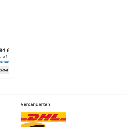
84 €
pro 1 l
ndkosten
ettel
Versandarten