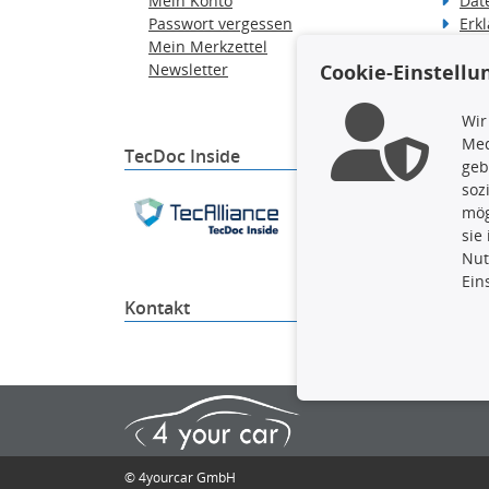
Mein Konto
Dat
Passwort vergessen
Erkl
Mein Merkzettel
Hilf
Newsletter
Wid
Cookie-Einstellu
Ver
Wir
Med
TecDoc Inside
geb
soz
Die hier angezeigten Dat
mög
gesamte Datenbank ohne 
sie
ausführen zu lassen. Ein
Nut
Ein
Kontakt
4yourc
© 4yourcar GmbH