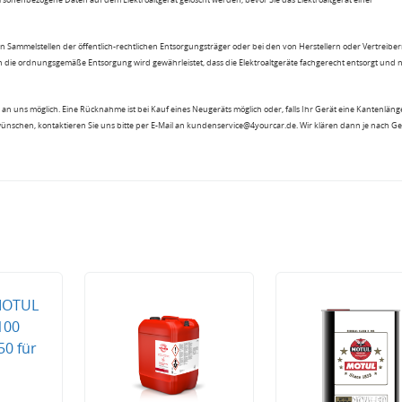
n Sammelstellen der öffentlich-rechtlichen Entsorgungsträger oder bei den von Herstellern oder Vertreiber
 die ordnungsgemäße Entsorgung wird gewährleistet, dass die Elektroaltgeräte fachgerecht entsorgt und 
an uns möglich. Eine Rücknahme ist bei Kauf eines Neugeräts möglich oder, falls Ihr Gerät eine Kantenlänge
wünschen, kontaktieren Sie uns bitte per E-Mail an kundenservice@4yourcar.de. Wir klären dann je nach G