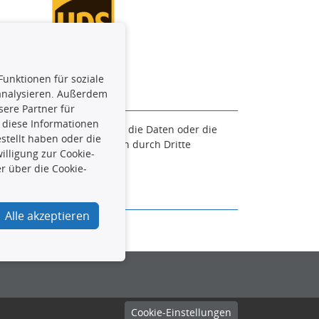
Funktionen für soziale
 analysieren. Außerdem
ere Partner für
 diese Informationen
en. Es ist zu unterlassen, die Daten oder die
stellt haben oder die
und/oder diese Handlungen durch Dritte
lligung zur Cookie-
verfolgt.
r über die Cookie-
Alle akzeptieren
urcar.de
Cookie-Einstellungen