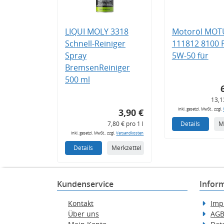
LIQUI MOLY 3318
Motoröl MOT
Schnell-Reiniger
111812 8100
Spray
5W-50 für
BremsenReiniger
500 ml
13,1
inkl. gesetzl. MwSt., zzgl.
3,90 €
7,80 € pro 1 l
Details
M
inkl. gesetzl. MwSt., zzgl.
Versandkosten
Details
Merkzettel
Kundenservice
Infor
Kontakt
Imp
Über uns
AG