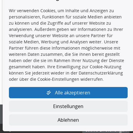
TecDoc Inside
Wir verwenden Cookies, um Inhalte und Anzeigen zu
Die hier angezeigten Daten,
personalisieren, Funktionen für soziale Medien anbieten
insbesondere die gesamte Datenbank,
zu können und die Zugriffe auf unserer Website zu
dürfen nicht kopiert werden. Es ist zu
analysieren. Außerdem geben wir Informationen zu Ihrer
unterlassen, die Daten oder die gesamte Datenbank ohne
Verwendung unserer Website an unsere Partner für
vorherige Zustimmung TecDocs zu vervielfältigen, zu
soziale Medien, Werbung und Analysen weiter. Unsere
verbreiten und/oder diese Handlungen durch Dritte ausführen
Partner führen diese Informationen möglicherweise mit
zu lassen. Ein Zuwiderhandeln stellt eine
weiteren Daten zusammen, die Sie ihnen bereit gestellt
Urheberrechtsverletzung dar und wird verfolgt.
haben oder die sie im Rahmen Ihrer Nutzung der Dienste
gesammelt haben. Ihre Einwilligung zur Cookie-Nutzung
können Sie jederzeit wieder in der Datenschutzerklärung
Kontakt
oder über die Cookie-Einstellungen widerrufen.
4yourcar GmbH
|
Avidesweg 1
|
27386 Hemsbünde
|
Alle akzeptieren
kundenservice@4yourcar.de
Einstellungen
Ablehnen
© 4yourcar GmbH
Cookie-Einstellungen