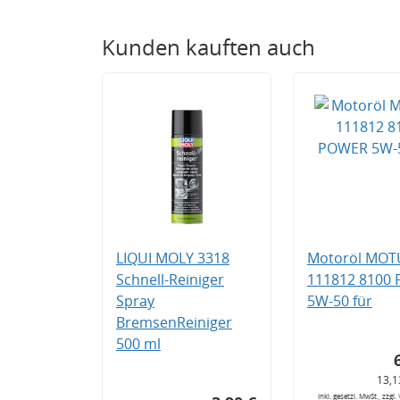
Kunden kauften auch
LIQUI MOLY 3318
Motoröl MOT
Schnell-Reiniger
111812 8100
Spray
5W-50 für
BremsenReiniger
500 ml
13,1
inkl. gesetzl. MwSt., zzgl.