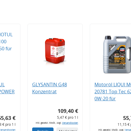
UL
GLYSANTIN G48
Motoröl LIQUI 
 POWER
Konzentrat
20781 Top Tec 6
0W-20 für
109,40 €
65,63 €
55,
5,47 € pro 1 l
inkl. gesetzl. MwSt., zzgl.
Versandkosten
3 € pro 1 l
11,15 € 
Versandkosten
inkl. gesetzl. MwSt., zzgl.
Versa