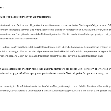
ten
 und Rückgabemöglichkeit von Elektroaltgeräten
eräte bezeichnet. Besitzer von Altgeräten haben diese einer vom unsortierten Siedlungsabfall getrennten Er
 sondern in spezielle Sammel- und Rückgabesysteme. Sie haben Altbatterien und Altakkumulatoren, die nic
n zu trennen. Dies gilt nicht, soweit die Elektroaltgeräte bei öffentlich-rechtlichen Entsorgungsträgern ab
lektroaltgeräten separiert werden.
uf Rädern. Das Symbol bedeutet, dass Elektroaltgeräte nicht über die kommunale Restmülltonne entsorgt 
sabfall zu entsorgen. Endnutzer sind eigenverantwortlich im Hinblick auf das Löschen personenbezogener 
rsonenbezogene Daten auf dem Elektroaltgerät gelöscht werden, bevor Sie das Elektroaltgerät einer
n Sammelstellen der öffentlich-rechtlichen Entsorgungsträger oder bei den von Herstellern oder Vertreiber
 die ordnungsgemäße Entsorgung wird gewährleistet, dass die Elektroaltgeräte fachgerecht entsorgt und 
an uns möglich. Eine Rücknahme ist bei Kauf eines Neugeräts möglich oder, falls Ihr Gerät eine Kantenlänge
wünschen, kontaktieren Sie uns bitte per E-Mail an kundenservice@4yourcar.de. Wir klären dann je nach G