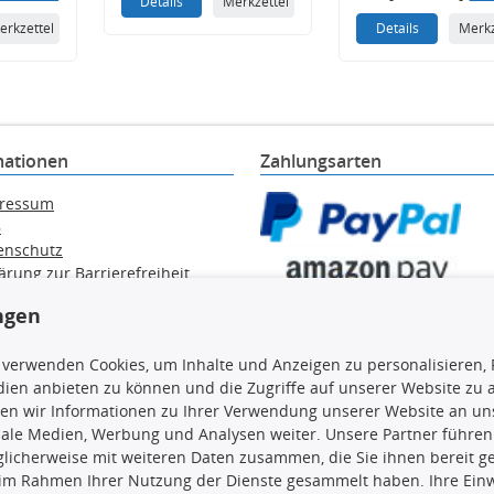
Details
Merkzettel
erkzettel
Details
Merkz
mationen
Zahlungsarten
ressum
B
enschutz
ärung zur Barrierefreiheit
e / Alt-Öl / Batterien
ngen
errufsbelehrung
trag widerrufen
 verwenden Cookies, um Inhalte und Anzeigen zu personalisieren, 
ien anbieten zu können und die Zugriffe auf unserer Website zu
en wir Informationen zu Ihrer Verwendung unserer Website an uns
iale Medien, Werbung und Analysen weiter. Unsere Partner führen
en, insbesondere die gesamte Datenbank, dürfen nicht kopiert werd
licherweise mit weiteren Daten zusammen, die Sie ihnen bereit ge
vorherige Zustimmung TecDocs zu vervielfältigen, zu verbreiten 
 im Rahmen Ihrer Nutzung der Dienste gesammelt haben. Ihre Einwi