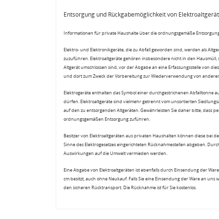
Entsorgung und Rückgabemöglichkeit von Elektroaltgerä
Informationen für private Haushalte über die ordnungsgemäße Entsorgung
Elektro- und Elektronikgeräte, die zu Abfall geworden sind, werden als Altg
zuzuführen. Elektroaltgeräte gehören insbesondere nicht in den Hausmüll,
Altgerät umschlossen sind, vor der Abgabe an eine Erfassungsstelle von diese
und dort zum Zweck der Vorbereitung zur Wiederverwendung von anderen E
Elektrogeräte enthalten das Symbol einer durchgestrichenen Abfalltonne a
dürfen. Elektroaltgeräte sind vielmehr getrennt vom unsortierten Siedlung
auf den zu entsorgenden Altgeräten. Gewährleisten Sie daher bitte, dass pe
ordnungsgemäßen Entsorgung zuführen.
Besitzer von Elektroaltgeräten aus privaten Haushalten können diese bei de
Sinne des Elektrogesetzes eingerichteten Rücknahmestellen abgeben. Durch
Auswirkungen auf die Umwelt vermieden werden.
Eine Abgabe von Elektroaltgeräten ist ebenfalls durch Einsendung der Ware 
cm besitzt, auch ohne Neukauf. Falls Sie eine Einsendung der Ware an uns 
den sicheren Rücktransport. Die Rücknahme ist für Sie kostenlos.