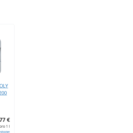
MOLY
200
77 €
pro 1 l
ndkosten