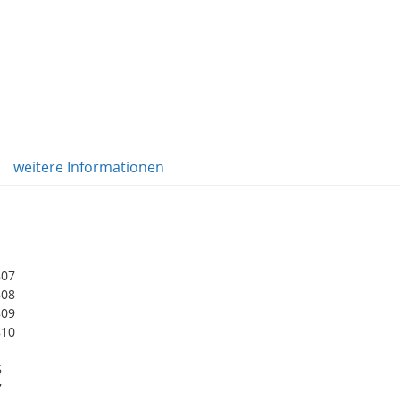
weitere Informationen
807
808
809
810
6
7