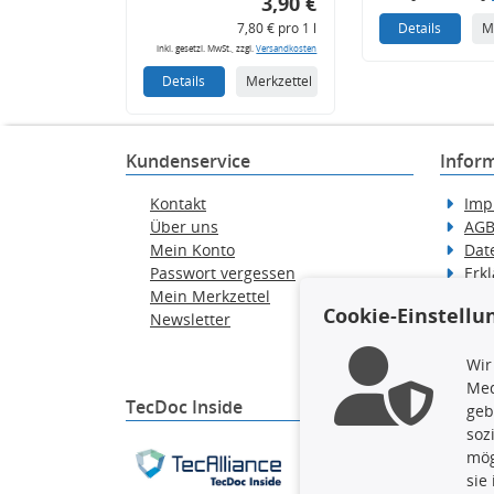
3,90 €
7,80 € pro 1 l
Details
M
inkl. gesetzl. MwSt., zzgl.
Versandkosten
Details
Merkzettel
Kundenservice
Infor
Kontakt
Imp
Über uns
AG
Mein Konto
Dat
Passwort vergessen
Erkl
Mein Merkzettel
Hilf
Cookie-Einstellu
Newsletter
Wid
Ver
Wir
Med
TecDoc Inside
geb
soz
Die hier angezeigten Dat
mög
gesamte Datenbank ohne 
sie