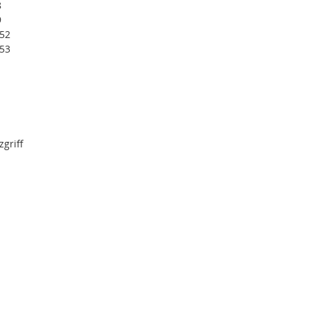
8
9
852
853
griff