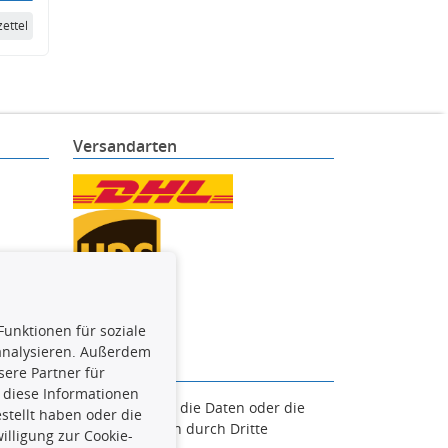
ettel
Versandarten
Funktionen für soziale
 analysieren. Außerdem
ere Partner für
 diese Informationen
en. Es ist zu unterlassen, die Daten oder die
stellt haben oder die
und/oder diese Handlungen durch Dritte
lligung zur Cookie-