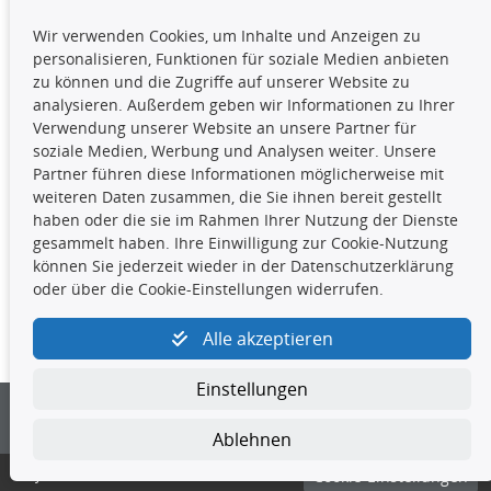
TecDoc Inside
Wir verwenden Cookies, um Inhalte und Anzeigen zu
Die hier angezeigten Daten,
personalisieren, Funktionen für soziale Medien anbieten
insbesondere die gesamte Datenbank,
zu können und die Zugriffe auf unserer Website zu
dürfen nicht kopiert werden. Es ist zu
analysieren. Außerdem geben wir Informationen zu Ihrer
unterlassen, die Daten oder die gesamte Datenbank ohne
Verwendung unserer Website an unsere Partner für
vorherige Zustimmung TecDocs zu vervielfältigen, zu
soziale Medien, Werbung und Analysen weiter. Unsere
verbreiten und/oder diese Handlungen durch Dritte ausführen
Partner führen diese Informationen möglicherweise mit
zu lassen. Ein Zuwiderhandeln stellt eine
weiteren Daten zusammen, die Sie ihnen bereit gestellt
Urheberrechtsverletzung dar und wird verfolgt.
haben oder die sie im Rahmen Ihrer Nutzung der Dienste
gesammelt haben. Ihre Einwilligung zur Cookie-Nutzung
können Sie jederzeit wieder in der Datenschutzerklärung
Kontakt
oder über die Cookie-Einstellungen widerrufen.
4yourcar GmbH
|
Avidesweg 1
|
27386 Hemsbünde
|
Alle akzeptieren
kundenservice@4yourcar.de
Einstellungen
Ablehnen
© 4yourcar GmbH
Cookie-Einstellungen