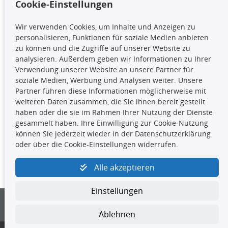
Cookie-Einstellungen
TecDoc Inside
Wir verwenden Cookies, um Inhalte und Anzeigen zu
Die hier angezeigten Daten,
personalisieren, Funktionen für soziale Medien anbieten
insbesondere die gesamte Datenbank,
zu können und die Zugriffe auf unserer Website zu
dürfen nicht kopiert werden. Es ist zu
analysieren. Außerdem geben wir Informationen zu Ihrer
unterlassen, die Daten oder die gesamte Datenbank ohne
Verwendung unserer Website an unsere Partner für
vorherige Zustimmung TecDocs zu vervielfältigen, zu
soziale Medien, Werbung und Analysen weiter. Unsere
verbreiten und/oder diese Handlungen durch Dritte ausführen
Partner führen diese Informationen möglicherweise mit
zu lassen. Ein Zuwiderhandeln stellt eine
weiteren Daten zusammen, die Sie ihnen bereit gestellt
Urheberrechtsverletzung dar und wird verfolgt.
haben oder die sie im Rahmen Ihrer Nutzung der Dienste
gesammelt haben. Ihre Einwilligung zur Cookie-Nutzung
können Sie jederzeit wieder in der Datenschutzerklärung
Kontakt
oder über die Cookie-Einstellungen widerrufen.
4yourcar GmbH
|
Avidesweg 1
|
27386 Hemsbünde
|
Alle akzeptieren
kundenservice@4yourcar.de
Einstellungen
Ablehnen