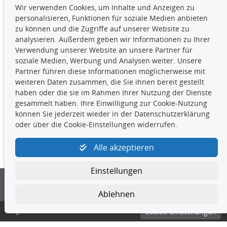
Wir verwenden Cookies, um Inhalte und Anzeigen zu
Die hier angezeigten Daten,
personalisieren, Funktionen für soziale Medien anbieten
insbesondere die gesamte Datenbank,
zu können und die Zugriffe auf unserer Website zu
dürfen nicht kopiert werden. Es ist zu
analysieren. Außerdem geben wir Informationen zu Ihrer
unterlassen, die Daten oder die gesamte Datenbank ohne
Verwendung unserer Website an unsere Partner für
vorherige Zustimmung TecDocs zu vervielfältigen, zu
soziale Medien, Werbung und Analysen weiter. Unsere
verbreiten und/oder diese Handlungen durch Dritte ausführen
Partner führen diese Informationen möglicherweise mit
zu lassen. Ein Zuwiderhandeln stellt eine
weiteren Daten zusammen, die Sie ihnen bereit gestellt
Urheberrechtsverletzung dar und wird verfolgt.
haben oder die sie im Rahmen Ihrer Nutzung der Dienste
gesammelt haben. Ihre Einwilligung zur Cookie-Nutzung
können Sie jederzeit wieder in der Datenschutzerklärung
Kontakt
oder über die Cookie-Einstellungen widerrufen.
4yourcar GmbH
|
Avidesweg 1
|
27386 Hemsbünde
|
Alle akzeptieren
kundenservice@4yourcar.de
Einstellungen
Ablehnen
© 4yourcar GmbH
Cookie-Einstellungen