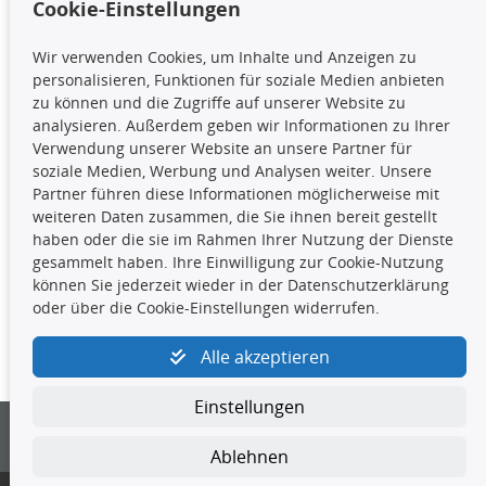
Cookie-Einstellungen
TecDoc Inside
Wir verwenden Cookies, um Inhalte und Anzeigen zu
Die hier angezeigten Daten,
personalisieren, Funktionen für soziale Medien anbieten
insbesondere die gesamte Datenbank,
zu können und die Zugriffe auf unserer Website zu
dürfen nicht kopiert werden. Es ist zu
analysieren. Außerdem geben wir Informationen zu Ihrer
unterlassen, die Daten oder die gesamte Datenbank ohne
Verwendung unserer Website an unsere Partner für
vorherige Zustimmung TecDocs zu vervielfältigen, zu
soziale Medien, Werbung und Analysen weiter. Unsere
verbreiten und/oder diese Handlungen durch Dritte ausführen
Partner führen diese Informationen möglicherweise mit
zu lassen. Ein Zuwiderhandeln stellt eine
weiteren Daten zusammen, die Sie ihnen bereit gestellt
Urheberrechtsverletzung dar und wird verfolgt.
haben oder die sie im Rahmen Ihrer Nutzung der Dienste
gesammelt haben. Ihre Einwilligung zur Cookie-Nutzung
können Sie jederzeit wieder in der Datenschutzerklärung
Kontakt
oder über die Cookie-Einstellungen widerrufen.
4yourcar GmbH
|
Avidesweg 1
|
27386 Hemsbünde
|
Alle akzeptieren
kundenservice@4yourcar.de
Einstellungen
Ablehnen