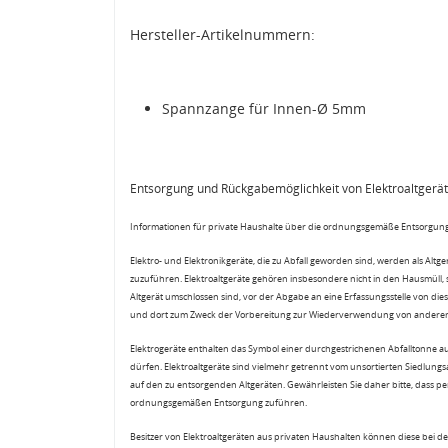
Hersteller-Artikelnummern:
Spannzange für Innen-Ø 5mm
Entsorgung und Rückgabemöglichkeit von Elektroaltgerä
Informationen für private Haushalte über die ordnungsgemäße Entsorgung
Elektro- und Elektronikgeräte, die zu Abfall geworden sind, werden als Altg
zuzuführen. Elektroaltgeräte gehören insbesondere nicht in den Hausmüll,
Altgerät umschlossen sind, vor der Abgabe an eine Erfassungsstelle von diese
und dort zum Zweck der Vorbereitung zur Wiederverwendung von anderen E
Elektrogeräte enthalten das Symbol einer durchgestrichenen Abfalltonne a
dürfen. Elektroaltgeräte sind vielmehr getrennt vom unsortierten Siedlung
auf den zu entsorgenden Altgeräten. Gewährleisten Sie daher bitte, dass pe
ordnungsgemäßen Entsorgung zuführen.
Besitzer von Elektroaltgeräten aus privaten Haushalten können diese bei de