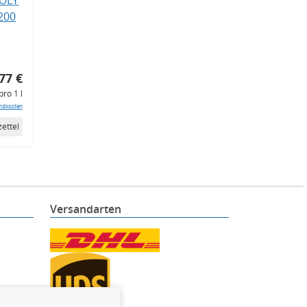
200
77 €
pro 1 l
ndkosten
ettel
Versandarten