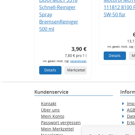
Schnell-Reiniger
111812 8100
Spray
5W-50 für
BremsenReiniger
500 ml
13,1
inkl. gesetzl. MwSt., zzgl.
3,90 €
7,80 € pro 1 l
Details
M
inkl. gesetzl. MwSt., zzgl.
Versandkosten
Details
Merkzettel
Kundenservice
Infor
Kontakt
Imp
Über uns
AG
Mein Konto
Dat
Passwort vergessen
Erkl
Mein Merkzettel
Hilf