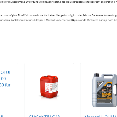
 die ordnungsgemäße Entsorgung wird gewährleistet, dass die Elektroaltgeräte fachgerecht entsorgt und 
an uns möglich. Eine Rücknahme ist bei Kauf eines Neugeräts möglich oder, falls Ihr Gerät eine Kantenlänge
wünschen, kontaktieren Sie uns bitte per E-Mail an kundenservice@4yourcar.de. Wir klären dann je nach G
UL
GLYSANTIN G48
Motoröl LIQUI 