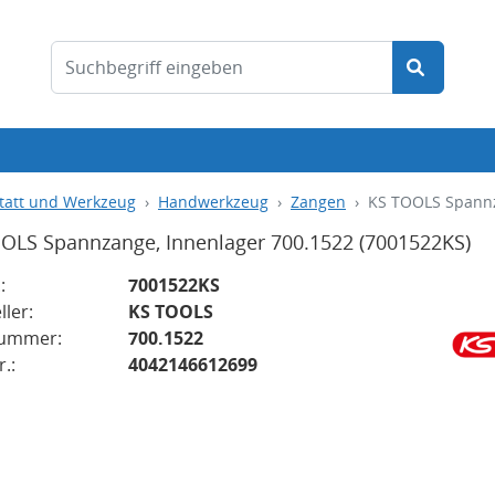
tatt und Werkzeug
Handwerkzeug
Zangen
KS TOOLS Spannz
OLS Spannzange, Innenlager 700.1522
(7001522KS)
:
7001522KS
ller:
KS TOOLS
nummer:
700.1522
.:
4042146612699