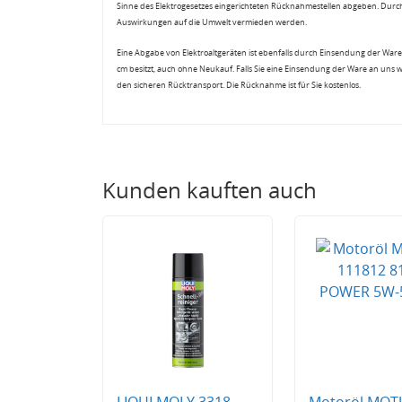
Sinne des Elektrogesetzes eingerichteten Rücknahmestellen abgeben. Durch
Auswirkungen auf die Umwelt vermieden werden.
Eine Abgabe von Elektroaltgeräten ist ebenfalls durch Einsendung der Ware 
cm besitzt, auch ohne Neukauf. Falls Sie eine Einsendung der Ware an uns 
den sicheren Rücktransport. Die Rücknahme ist für Sie kostenlos.
Kunden kauften auch
LIQUI MOLY 3318
Motoröl MOT