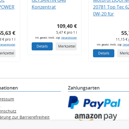
 POWER
Konzentrat
20781 Top Tec 6
0W-20 für
109,40 €
65,63 €
55,
5,47 € pro 1 l
inkl. gesetzl. MwSt., zzgl.
Versandkosten
3 € pro 1 l
11,15 € 
Versandkosten
inkl. gesetzl. MwSt., zzgl.
Versa
Details
Merkzettel
erkzettel
Details
Merkz
mationen
Zahlungsarten
ressum
B
enschutz
ärung zur Barrierefreiheit
e / Alt-Öl / Batterien