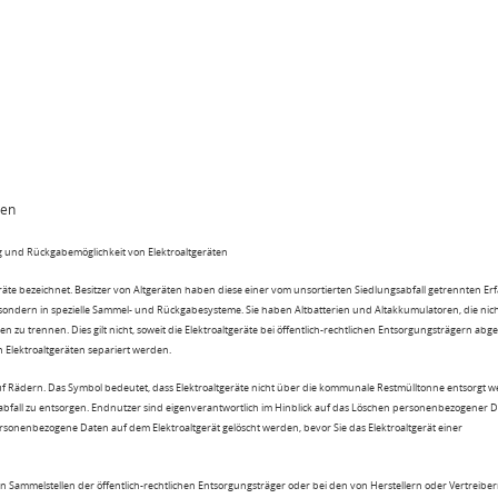
ten
 und Rückgabemöglichkeit von Elektroaltgeräten
eräte bezeichnet. Besitzer von Altgeräten haben diese einer vom unsortierten Siedlungsabfall getrennten Er
 sondern in spezielle Sammel- und Rückgabesysteme. Sie haben Altbatterien und Altakkumulatoren, die nic
n zu trennen. Dies gilt nicht, soweit die Elektroaltgeräte bei öffentlich-rechtlichen Entsorgungsträgern ab
lektroaltgeräten separiert werden.
uf Rädern. Das Symbol bedeutet, dass Elektroaltgeräte nicht über die kommunale Restmülltonne entsorgt 
sabfall zu entsorgen. Endnutzer sind eigenverantwortlich im Hinblick auf das Löschen personenbezogener 
rsonenbezogene Daten auf dem Elektroaltgerät gelöscht werden, bevor Sie das Elektroaltgerät einer
n Sammelstellen der öffentlich-rechtlichen Entsorgungsträger oder bei den von Herstellern oder Vertreiber