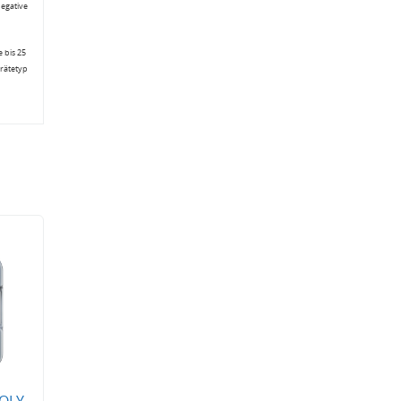
negative
 bis 25
erätetyp
MOLY