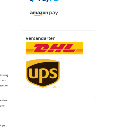
Versandarten
fassung
ht vom
gegeben
werden
Daten
n im