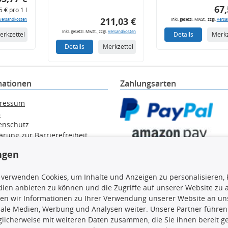
67,
5 € pro 1 l
211,03 €
Versandkosten
inkl. gesetzl. MwSt., zzgl.
Versa
inkl. gesetzl. MwSt., zzgl.
Versandkosten
erkzettel
Details
Merkz
Details
Merkzettel
mationen
Zahlungsarten
ressum
B
enschutz
ärung zur Barrierefreiheit
e / Alt-Öl / Batterien
ngen
errufsbelehrung
trag widerrufen
 verwenden Cookies, um Inhalte und Anzeigen zu personalisieren, 
ien anbieten zu können und die Zugriffe auf unserer Website zu
en wir Informationen zu Ihrer Verwendung unserer Website an uns
iale Medien, Werbung und Analysen weiter. Unsere Partner führen
en, insbesondere die gesamte Datenbank, dürfen nicht kopiert werd
licherweise mit weiteren Daten zusammen, die Sie ihnen bereit ge
vorherige Zustimmung TecDocs zu vervielfältigen, zu verbreiten 