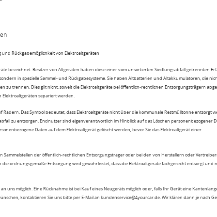
ten
 und Rückgabemöglichkeit von Elektroaltgeräten
eräte bezeichnet. Besitzer von Altgeräten haben diese einer vom unsortierten Siedlungsabfall getrennten Er
 sondern in spezielle Sammel- und Rückgabesysteme. Sie haben Altbatterien und Altakkumulatoren, die nic
n zu trennen. Dies gilt nicht, soweit die Elektroaltgeräte bei öffentlich-rechtlichen Entsorgungsträgern ab
lektroaltgeräten separiert werden.
uf Rädern. Das Symbol bedeutet, dass Elektroaltgeräte nicht über die kommunale Restmülltonne entsorgt 
sabfall zu entsorgen. Endnutzer sind eigenverantwortlich im Hinblick auf das Löschen personenbezogener 
rsonenbezogene Daten auf dem Elektroaltgerät gelöscht werden, bevor Sie das Elektroaltgerät einer
n Sammelstellen der öffentlich-rechtlichen Entsorgungsträger oder bei den von Herstellern oder Vertreiber
 die ordnungsgemäße Entsorgung wird gewährleistet, dass die Elektroaltgeräte fachgerecht entsorgt und 
an uns möglich. Eine Rücknahme ist bei Kauf eines Neugeräts möglich oder, falls Ihr Gerät eine Kantenlänge
wünschen, kontaktieren Sie uns bitte per E-Mail an kundenservice@4yourcar.de. Wir klären dann je nach G