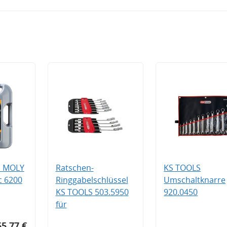
I MOLY
Ratschen-
KS TOOLS
c 6200
Ringgabelschlüssel
Umschaltknarre
KS TOOLS 503.5950
920.0450
für
55,77 €