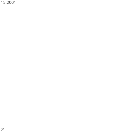
115.2001
age