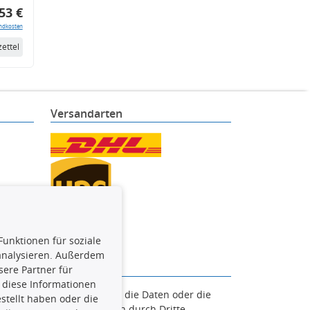
53 €
ndkosten
ettel
Versandarten
Funktionen für soziale
 analysieren. Außerdem
ere Partner für
 diese Informationen
en. Es ist zu unterlassen, die Daten oder die
stellt haben oder die
und/oder diese Handlungen durch Dritte