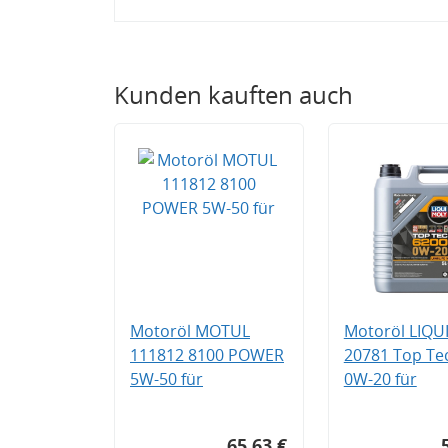
Kunden kauften auch
Motoröl MOTUL
Motoröl LIQU
111812 8100 POWER
20781 Top Te
5W-50 für
0W-20 für
65,63 €