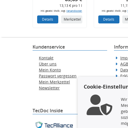
13,13 € pro 1 l
11,1
inkl. gesetzl. MwSt., zzgl.
Versandkosten
inkl. gesetzl. MwSt., zzgl.
Details
Merkzettel
Details
M
Kundenservice
Infor
Kontakt
Imp
Über uns
AG
Mein Konto
Dat
Passwort vergessen
Erkl
Mein Merkzettel
Hilf
Cookie-Einstellu
Newsletter
Wid
Ver
Wir
Med
TecDoc Inside
geb
soz
Die hier angezeigten Dat
mög
gesamte Datenbank ohne 