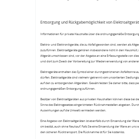
Entsorgung und Rückgabemöglichkeit von Elektroaltgerä
Informationen für private Haushalte über die ordnungsgemäße Entsorgung
Elektro- und Elektronikgeräte, die zu Abfall geworden sind, werden als Altg
zuzuführen. Elektroaltgeräte gehören insbesondere nicht in den Hausmüll,
Altgerät umschlossen sind, vor der Abgabe an eine Erfassungsstelle von diese
und dort zum Zweck der Vorbereitung zur Wiederverwendung von anderen E
Elektrogeräte enthalten das Symbol einer durchgestrichenen Abfalltonne a
dürfen. Elektroaltgeräte sind vielmehr getrennt vom unsortierten Siedlung
auf den zu entsorgenden Altgeräten. Gewährleisten Sie daher bitte, dass pe
ordnungsgemäßen Entsorgung zuführen.
Besitzer von Elektroaltgeräten aus privaten Haushalten können diese bei de
Sinne des Elektrogesetzes eingerichteten Rücknahmestellen abgeben. Durch
Auswirkungen auf die Umwelt vermieden werden.
Eine Abgabe von Elektroaltgeräten ist ebenfalls durch Einsendung der Ware 
cm besitzt, auch ohne Neukauf. Falls Sie eine Einsendung der Ware an uns 
den sicheren Rücktransport. Die Rücknahme ist für Sie kostenlos.