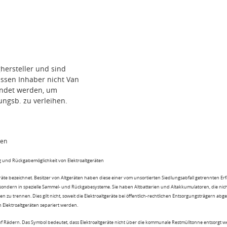
hersteller und sind
ssen Inhaber nicht Van
wendet werden, um
ungsb. zu verleihen.
ten
 und Rückgabemöglichkeit von Elektroaltgeräten
eräte bezeichnet. Besitzer von Altgeräten haben diese einer vom unsortierten Siedlungsabfall getrennten Er
 sondern in spezielle Sammel- und Rückgabesysteme. Sie haben Altbatterien und Altakkumulatoren, die nic
n zu trennen. Dies gilt nicht, soweit die Elektroaltgeräte bei öffentlich-rechtlichen Entsorgungsträgern ab
lektroaltgeräten separiert werden.
uf Rädern. Das Symbol bedeutet, dass Elektroaltgeräte nicht über die kommunale Restmülltonne entsorgt 