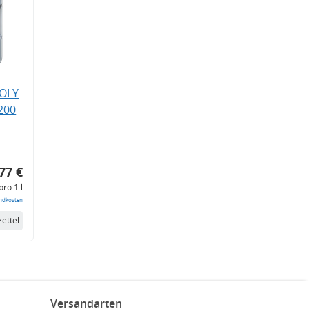
MOLY
200
77 €
pro 1 l
ndkosten
ettel
Versandarten