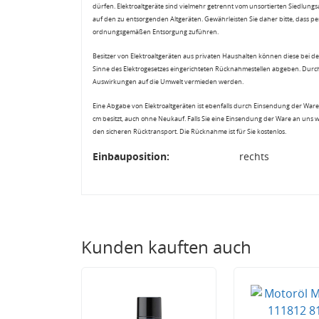
dürfen. Elektroaltgeräte sind vielmehr getrennt vom unsortierten Siedlung
auf den zu entsorgenden Altgeräten. Gewährleisten Sie daher bitte, dass pe
ordnungsgemäßen Entsorgung zuführen.
Besitzer von Elektroaltgeräten aus privaten Haushalten können diese bei de
Sinne des Elektrogesetzes eingerichteten Rücknahmestellen abgeben. Durch
Auswirkungen auf die Umwelt vermieden werden.
Eine Abgabe von Elektroaltgeräten ist ebenfalls durch Einsendung der Ware 
cm besitzt, auch ohne Neukauf. Falls Sie eine Einsendung der Ware an uns 
den sicheren Rücktransport. Die Rücknahme ist für Sie kostenlos.
Einbauposition:
rechts
Kunden kauften auch