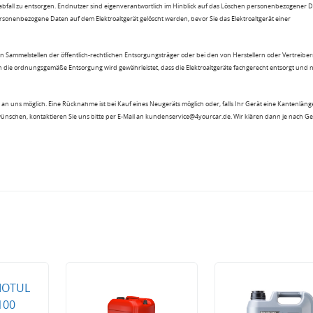
sabfall zu entsorgen. Endnutzer sind eigenverantwortlich im Hinblick auf das Löschen personenbezogener 
rsonenbezogene Daten auf dem Elektroaltgerät gelöscht werden, bevor Sie das Elektroaltgerät einer
n Sammelstellen der öffentlich-rechtlichen Entsorgungsträger oder bei den von Herstellern oder Vertreiber
 die ordnungsgemäße Entsorgung wird gewährleistet, dass die Elektroaltgeräte fachgerecht entsorgt und 
an uns möglich. Eine Rücknahme ist bei Kauf eines Neugeräts möglich oder, falls Ihr Gerät eine Kantenlänge
wünschen, kontaktieren Sie uns bitte per E-Mail an kundenservice@4yourcar.de. Wir klären dann je nach G