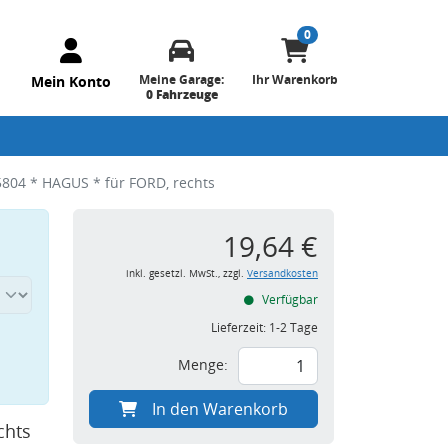
0
Meine Garage:
Ihr Warenkorb
Mein Konto
0 Fahrzeuge
804 * HAGUS * für FORD, rechts
19,64 €
inkl. gesetzl. MwSt., zzgl.
Versandkosten
Verfügbar
Lieferzeit:
1-2 Tage
Menge:
In den Warenkorb
chts