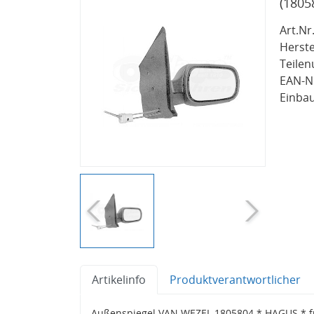
(1805
Art.Nr.
Herste
Teile
EAN-Nr
Einbau
Artikelinfo
Produktverantwortlicher
Außenspiegel VAN WEZEL 1805804 * HAGUS * fü