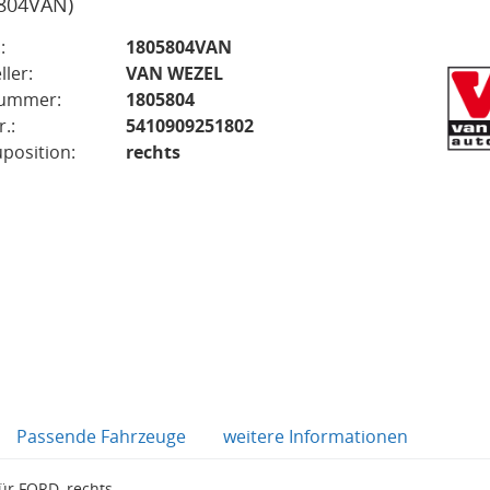
804VAN)
:
1805804VAN
ller:
VAN WEZEL
nummer:
1805804
.:
5410909251802
position:
rechts
Passende Fahrzeuge
weitere Informationen
r FORD, rechts