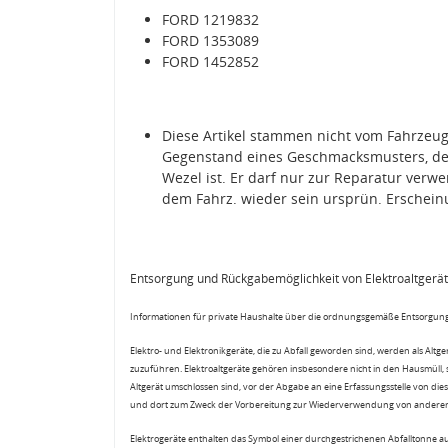
FORD 1219832
FORD 1353089
FORD 1452852
Diese Artikel stammen nicht vom Fahrzeug
Gegenstand eines Geschmacksmusters, de
Wezel ist. Er darf nur zur Reparatur ver
dem Fahrz. wieder sein ursprün. Erschein
Entsorgung und Rückgabemöglichkeit von Elektroaltgerä
Informationen für private Haushalte über die ordnungsgemäße Entsorgung
Elektro- und Elektronikgeräte, die zu Abfall geworden sind, werden als Altg
zuzuführen. Elektroaltgeräte gehören insbesondere nicht in den Hausmüll,
Altgerät umschlossen sind, vor der Abgabe an eine Erfassungsstelle von diese
und dort zum Zweck der Vorbereitung zur Wiederverwendung von anderen E
Elektrogeräte enthalten das Symbol einer durchgestrichenen Abfalltonne a