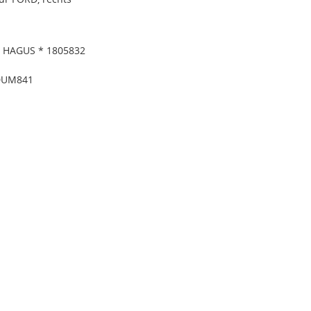
* HAGUS * 1805832
 DUM841