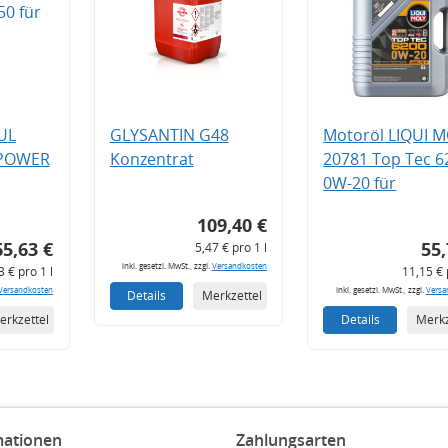
UL
GLYSANTIN G48
Motoröl LIQUI 
 POWER
Konzentrat
20781 Top Tec 6
0W-20 für
109,40 €
65,63 €
55,
5,47 € pro 1 l
inkl. gesetzl. MwSt., zzgl.
Versandkosten
3 € pro 1 l
11,15 € 
Versandkosten
inkl. gesetzl. MwSt., zzgl.
Versa
Details
Merkzettel
erkzettel
Details
Merkz
mationen
Zahlungsarten