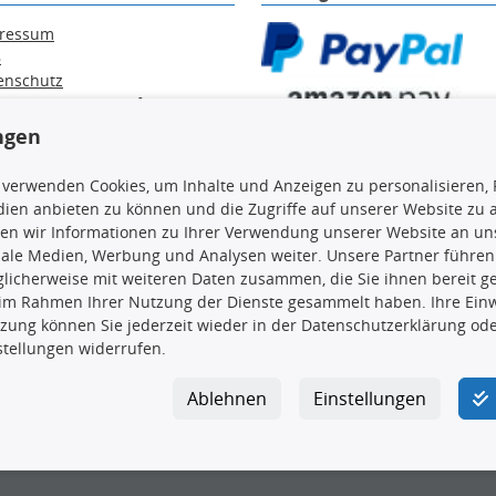
ressum
B
enschutz
ärung zur Barrierefreiheit
e / Alt-Öl / Batterien
ngen
errufsbelehrung
trag widerrufen
 verwenden Cookies, um Inhalte und Anzeigen zu personalisieren, 
ien anbieten zu können und die Zugriffe auf unserer Website zu
en wir Informationen zu Ihrer Verwendung unserer Website an uns
iale Medien, Werbung und Analysen weiter. Unsere Partner führen
licherweise mit weiteren Daten zusammen, die Sie ihnen bereit ge
en, insbesondere die gesamte Datenbank, dürfen nicht kopiert werd
 im Rahmen Ihrer Nutzung der Dienste gesammelt haben. Ihre Einwi
vorherige Zustimmung TecDocs zu vervielfältigen, zu verbreiten 
zung können Sie jederzeit wieder in der Datenschutzerklärung ode
 Zuwiderhandeln stellt eine Urheberrechtsverletzung dar und wird 
stellungen widerrufen.
Ablehnen
Einstellungen
ar GmbH
|
Avidesweg 1
|
27386 Hemsbünde
|
kundenservice@4yo