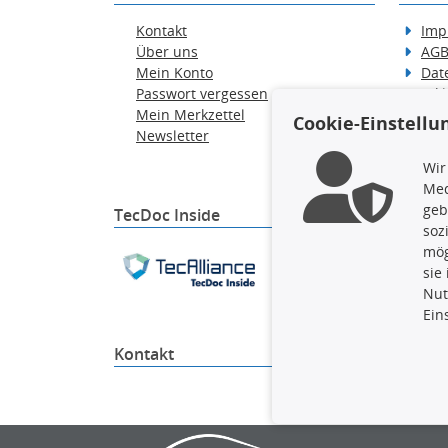
Kontakt
Imp
Über uns
AG
Mein Konto
Dat
Passwort vergessen
Erkl
Mein Merkzettel
Hilf
Cookie-Einstellu
Newsletter
Wid
Ver
Wir
Med
geb
TecDoc Inside
soz
mög
Die hier angezeigten Dat
sie
gesamte Datenbank ohne 
Nut
ausführen zu lassen. Ein
Ein
Kontakt
4yourc