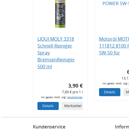
LIQUI MOLY 3318
Motoröl MOT
Schnell-Reiniger
111812 8100
Spray
5W-50 für
BremsenReiniger
500 ml
13,1
inkl. gesetzl. MwSt., zzgl.
3,90 €
7,80 € pro 1 l
Details
M
inkl. gesetzl. MwSt., zzgl.
Versandkosten
Details
Merkzettel
Kundenservice
Infor