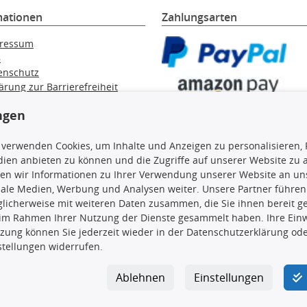
mationen
Zahlungsarten
ressum
B
enschutz
ärung zur Barrierefreiheit
e / Alt-Öl / Batterien
ngen
errufsbelehrung
trag widerrufen
 verwenden Cookies, um Inhalte und Anzeigen zu personalisieren, 
ien anbieten zu können und die Zugriffe auf unserer Website zu
en wir Informationen zu Ihrer Verwendung unserer Website an uns
iale Medien, Werbung und Analysen weiter. Unsere Partner führen
en, insbesondere die gesamte Datenbank, dürfen nicht kopiert werd
licherweise mit weiteren Daten zusammen, die Sie ihnen bereit ge
vorherige Zustimmung TecDocs zu vervielfältigen, zu verbreiten 
 im Rahmen Ihrer Nutzung der Dienste gesammelt haben. Ihre Einwi
 Zuwiderhandeln stellt eine Urheberrechtsverletzung dar und wird 
zung können Sie jederzeit wieder in der Datenschutzerklärung ode
stellungen widerrufen.
Ablehnen
Einstellungen
ar GmbH
|
Avidesweg 1
|
27386 Hemsbünde
|
kundenservice@4yo