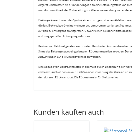
Altgerät umschlossen sind, vor der Abgabe an eine Erfassungsstelle von diese
und dort zum Zweck der Vorbereitung zur Wiederverwendung von anderen E
Elektrogeräte enthalten das Symbol einer durchgestrichenen Abfalltonne a
dürfen. Elektroaltgeräte sind vielmehr getrennt vom unsortierten Siedlung
auf den zu entsorgenden Altgeräten. Gewährleisten Sie daher bitte, dass pe
ordnungsgemäßen Entsorgung zuführen.
Besitzer von Elektroaltgeräten aus privaten Haushalten können diese bei de
Sinne des Elektrogesetzes eingerichteten Rücknahmestellen abgeben. Durch
Auswirkungen auf die Umwelt vermieden werden.
Eine Abgabe von Elektroaltgeräten ist ebenfalls durch Einsendung der Ware 
cm besitzt, auch ohne Neukauf. Falls Sie eine Einsendung der Ware an uns 
den sicheren Rücktransport. Die Rücknahme ist für Sie kostenlos.
Kunden kauften auch