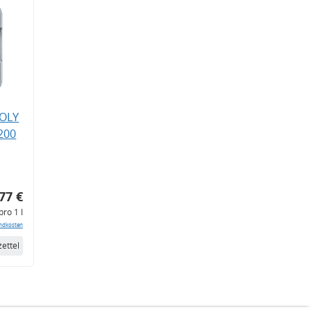
MOLY
200
77 €
pro 1 l
ndkosten
ettel