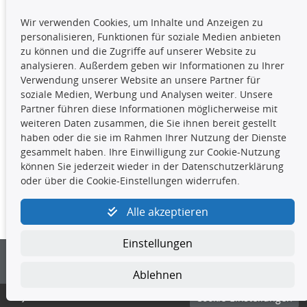
TecDoc Inside
Wir verwenden Cookies, um Inhalte und Anzeigen zu
Die hier angezeigten Daten,
personalisieren, Funktionen für soziale Medien anbieten
insbesondere die gesamte Datenbank,
zu können und die Zugriffe auf unserer Website zu
dürfen nicht kopiert werden. Es ist zu
analysieren. Außerdem geben wir Informationen zu Ihrer
unterlassen, die Daten oder die gesamte Datenbank ohne
Verwendung unserer Website an unsere Partner für
vorherige Zustimmung TecDocs zu vervielfältigen, zu
soziale Medien, Werbung und Analysen weiter. Unsere
verbreiten und/oder diese Handlungen durch Dritte ausführen
Partner führen diese Informationen möglicherweise mit
zu lassen. Ein Zuwiderhandeln stellt eine
weiteren Daten zusammen, die Sie ihnen bereit gestellt
Urheberrechtsverletzung dar und wird verfolgt.
haben oder die sie im Rahmen Ihrer Nutzung der Dienste
gesammelt haben. Ihre Einwilligung zur Cookie-Nutzung
können Sie jederzeit wieder in der Datenschutzerklärung
Kontakt
oder über die Cookie-Einstellungen widerrufen.
4yourcar GmbH
|
Avidesweg 1
|
27386 Hemsbünde
|
Alle akzeptieren
kundenservice@4yourcar.de
Einstellungen
Ablehnen
© 4yourcar GmbH
Cookie-Einstellungen