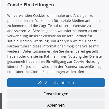
Cookie-Einstellungen
TecDoc Inside
Wir verwenden Cookies, um Inhalte und Anzeigen zu
Die hier angezeigten Daten,
personalisieren, Funktionen für soziale Medien anbieten
insbesondere die gesamte Datenbank,
zu können und die Zugriffe auf unserer Website zu
dürfen nicht kopiert werden. Es ist zu
analysieren. Außerdem geben wir Informationen zu Ihrer
unterlassen, die Daten oder die gesamte Datenbank ohne
Verwendung unserer Website an unsere Partner für
vorherige Zustimmung TecDocs zu vervielfältigen, zu
soziale Medien, Werbung und Analysen weiter. Unsere
verbreiten und/oder diese Handlungen durch Dritte ausführen
Partner führen diese Informationen möglicherweise mit
zu lassen. Ein Zuwiderhandeln stellt eine
weiteren Daten zusammen, die Sie ihnen bereit gestellt
Urheberrechtsverletzung dar und wird verfolgt.
haben oder die sie im Rahmen Ihrer Nutzung der Dienste
gesammelt haben. Ihre Einwilligung zur Cookie-Nutzung
können Sie jederzeit wieder in der Datenschutzerklärung
Kontakt
oder über die Cookie-Einstellungen widerrufen.
4yourcar GmbH
|
Avidesweg 1
|
27386 Hemsbünde
|
Alle akzeptieren
kundenservice@4yourcar.de
Einstellungen
Ablehnen