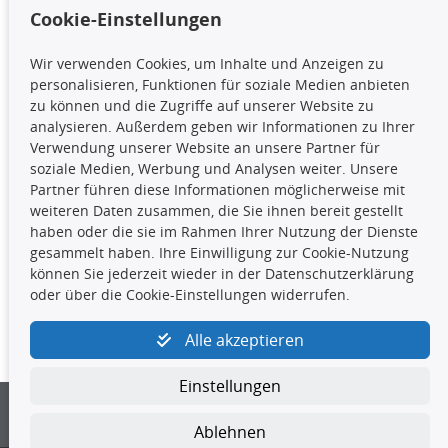
Cookie-Einstellungen
TecDoc Inside
Wir verwenden Cookies, um Inhalte und Anzeigen zu
Die hier angezeigten Daten,
personalisieren, Funktionen für soziale Medien anbieten
insbesondere die gesamte Datenbank,
zu können und die Zugriffe auf unserer Website zu
dürfen nicht kopiert werden. Es ist zu
analysieren. Außerdem geben wir Informationen zu Ihrer
unterlassen, die Daten oder die gesamte Datenbank ohne
Verwendung unserer Website an unsere Partner für
vorherige Zustimmung TecDocs zu vervielfältigen, zu
soziale Medien, Werbung und Analysen weiter. Unsere
verbreiten und/oder diese Handlungen durch Dritte ausführen
Partner führen diese Informationen möglicherweise mit
zu lassen. Ein Zuwiderhandeln stellt eine
weiteren Daten zusammen, die Sie ihnen bereit gestellt
Urheberrechtsverletzung dar und wird verfolgt.
haben oder die sie im Rahmen Ihrer Nutzung der Dienste
gesammelt haben. Ihre Einwilligung zur Cookie-Nutzung
können Sie jederzeit wieder in der Datenschutzerklärung
Kontakt
oder über die Cookie-Einstellungen widerrufen.
4yourcar GmbH
|
Avidesweg 1
|
27386 Hemsbünde
|
Alle akzeptieren
kundenservice@4yourcar.de
Einstellungen
Ablehnen