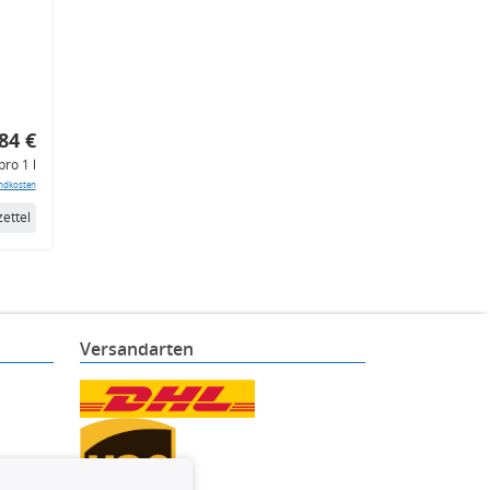
84 €
pro 1 l
ndkosten
ettel
Versandarten