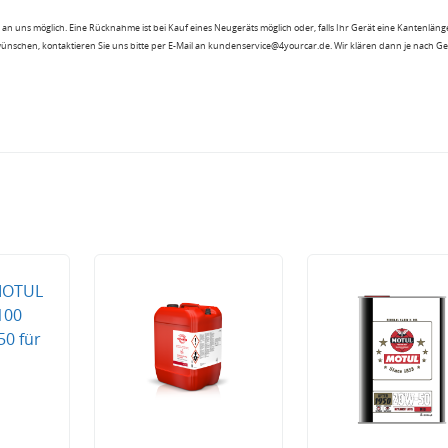
an uns möglich. Eine Rücknahme ist bei Kauf eines Neugeräts möglich oder, falls Ihr Gerät eine Kantenlänge
wünschen, kontaktieren Sie uns bitte per E-Mail an kundenservice@4yourcar.de. Wir klären dann je nach G