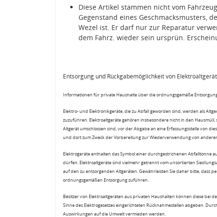
Diese Artikel stammen nicht vom Fahrzeug
Gegenstand eines Geschmacksmusters, de
Wezel ist. Er darf nur zur Reparatur ver
dem Fahrz. wieder sein ursprün. Erschein
Entsorgung und Rückgabemöglichkeit von Elektroaltgerä
Informationen für private Haushalte über die ordnungsgemäße Entsorgung
Elektro- und Elektronikgeräte, die zu Abfall geworden sind, werden als Altg
zuzuführen. Elektroaltgeräte gehören insbesondere nicht in den Hausmüll,
Altgerät umschlossen sind, vor der Abgabe an eine Erfassungsstelle von diese
und dort zum Zweck der Vorbereitung zur Wiederverwendung von anderen E
Elektrogeräte enthalten das Symbol einer durchgestrichenen Abfalltonne a
dürfen. Elektroaltgeräte sind vielmehr getrennt vom unsortierten Siedlung
auf den zu entsorgenden Altgeräten. Gewährleisten Sie daher bitte, dass pe
ordnungsgemäßen Entsorgung zuführen.
Besitzer von Elektroaltgeräten aus privaten Haushalten können diese bei de
Sinne des Elektrogesetzes eingerichteten Rücknahmestellen abgeben. Durch
Auswirkungen auf die Umwelt vermieden werden.