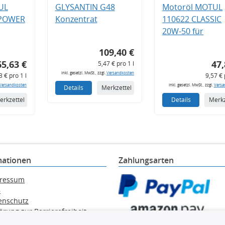
UL
GLYSANTIN G48
Motoröl MOTUL
 POWER
Konzentrat
110622 CLASSIC
20W-50 für
109,40 €
65,63 €
47,
5,47 € pro 1 l
inkl. gesetzl. MwSt., zzgl.
Versandkosten
3 € pro 1 l
9,57 € 
Versandkosten
inkl. gesetzl. MwSt., zzgl.
Versa
Details
Merkzettel
erkzettel
Details
Merkz
mationen
Zahlungsarten
ressum
B
enschutz
ärung zur Barrierefreiheit
e / Alt-Öl / Batterien