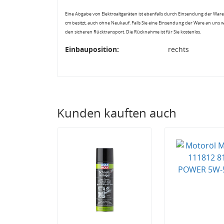
Eine Abgabe von Elektroaltgeräten ist ebenfalls durch Einsendung der Ware 
cm besitzt, auch ohne Neukauf. Falls Sie eine Einsendung der Ware an uns 
den sicheren Rücktransport. Die Rücknahme ist für Sie kostenlos.
Einbauposition:
rechts
Kunden kauften auch