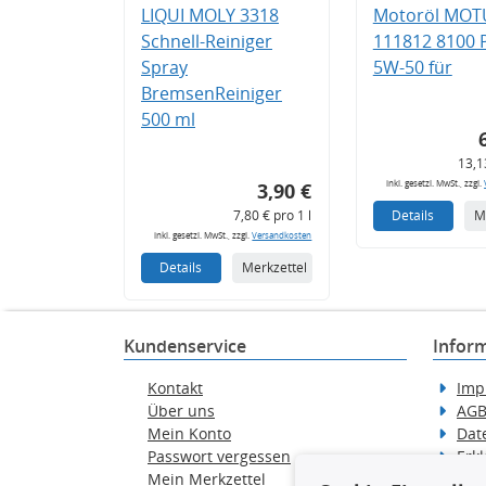
LIQUI MOLY 3318
Motoröl MOT
Schnell-Reiniger
111812 8100
Spray
5W-50 für
BremsenReiniger
500 ml
13,1
inkl. gesetzl. MwSt., zzgl.
3,90 €
7,80 € pro 1 l
Details
M
inkl. gesetzl. MwSt., zzgl.
Versandkosten
Details
Merkzettel
Kundenservice
Infor
Kontakt
Imp
Über uns
AG
Mein Konto
Dat
Passwort vergessen
Erkl
Mein Merkzettel
Hilf