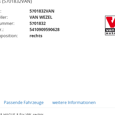
s
(5701832VAN)
:
5701832VAN
ller:
VAN WEZEL
nummer:
5701832
.:
5410909590628
position:
rechts
Passende Fahrzeuge
weitere Informationen
* HAGUS * für VW, rechts