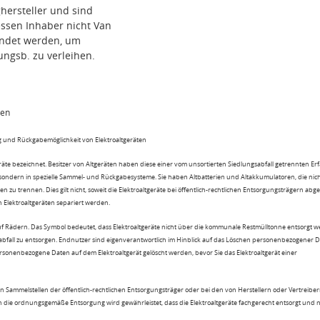
hersteller und sind
ssen Inhaber nicht Van
wendet werden, um
ungsb. zu verleihen.
ten
 und Rückgabemöglichkeit von Elektroaltgeräten
eräte bezeichnet. Besitzer von Altgeräten haben diese einer vom unsortierten Siedlungsabfall getrennten Er
 sondern in spezielle Sammel- und Rückgabesysteme. Sie haben Altbatterien und Altakkumulatoren, die nic
n zu trennen. Dies gilt nicht, soweit die Elektroaltgeräte bei öffentlich-rechtlichen Entsorgungsträgern ab
lektroaltgeräten separiert werden.
uf Rädern. Das Symbol bedeutet, dass Elektroaltgeräte nicht über die kommunale Restmülltonne entsorgt 
sabfall zu entsorgen. Endnutzer sind eigenverantwortlich im Hinblick auf das Löschen personenbezogener 
rsonenbezogene Daten auf dem Elektroaltgerät gelöscht werden, bevor Sie das Elektroaltgerät einer
n Sammelstellen der öffentlich-rechtlichen Entsorgungsträger oder bei den von Herstellern oder Vertreiber
 die ordnungsgemäße Entsorgung wird gewährleistet, dass die Elektroaltgeräte fachgerecht entsorgt und 