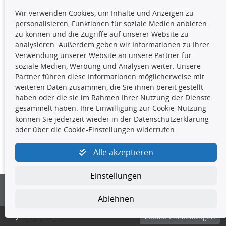
TecDoc Inside
Wir verwenden Cookies, um Inhalte und Anzeigen zu
Die hier angezeigten Daten,
personalisieren, Funktionen für soziale Medien anbieten
insbesondere die gesamte Datenbank,
zu können und die Zugriffe auf unserer Website zu
dürfen nicht kopiert werden. Es ist zu
analysieren. Außerdem geben wir Informationen zu Ihrer
unterlassen, die Daten oder die gesamte Datenbank ohne
Verwendung unserer Website an unsere Partner für
vorherige Zustimmung TecDocs zu vervielfältigen, zu
soziale Medien, Werbung und Analysen weiter. Unsere
verbreiten und/oder diese Handlungen durch Dritte ausführen
Partner führen diese Informationen möglicherweise mit
zu lassen. Ein Zuwiderhandeln stellt eine
weiteren Daten zusammen, die Sie ihnen bereit gestellt
Urheberrechtsverletzung dar und wird verfolgt.
haben oder die sie im Rahmen Ihrer Nutzung der Dienste
gesammelt haben. Ihre Einwilligung zur Cookie-Nutzung
können Sie jederzeit wieder in der Datenschutzerklärung
Kontakt
oder über die Cookie-Einstellungen widerrufen.
4yourcar GmbH
|
Avidesweg 1
|
27386 Hemsbünde
|
Alle akzeptieren
kundenservice@4yourcar.de
Einstellungen
Ablehnen
© 4yourcar GmbH
Cookie-Einstellungen