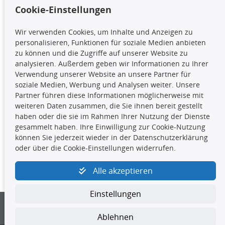
Cookie-Einstellungen
TecDoc Inside
Wir verwenden Cookies, um Inhalte und Anzeigen zu
Die hier angezeigten Daten,
personalisieren, Funktionen für soziale Medien anbieten
insbesondere die gesamte Datenbank,
zu können und die Zugriffe auf unserer Website zu
dürfen nicht kopiert werden. Es ist zu
analysieren. Außerdem geben wir Informationen zu Ihrer
unterlassen, die Daten oder die gesamte Datenbank ohne
Verwendung unserer Website an unsere Partner für
vorherige Zustimmung TecDocs zu vervielfältigen, zu
soziale Medien, Werbung und Analysen weiter. Unsere
verbreiten und/oder diese Handlungen durch Dritte ausführen
Partner führen diese Informationen möglicherweise mit
zu lassen. Ein Zuwiderhandeln stellt eine
weiteren Daten zusammen, die Sie ihnen bereit gestellt
Urheberrechtsverletzung dar und wird verfolgt.
haben oder die sie im Rahmen Ihrer Nutzung der Dienste
gesammelt haben. Ihre Einwilligung zur Cookie-Nutzung
können Sie jederzeit wieder in der Datenschutzerklärung
Kontakt
oder über die Cookie-Einstellungen widerrufen.
4yourcar GmbH
|
Avidesweg 1
|
27386 Hemsbünde
|
Alle akzeptieren
kundenservice@4yourcar.de
Einstellungen
Ablehnen