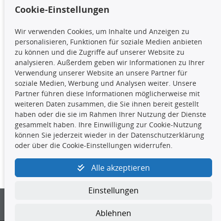
Cookie-Einstellungen
TecDoc Inside
Wir verwenden Cookies, um Inhalte und Anzeigen zu
Die hier angezeigten Daten,
personalisieren, Funktionen für soziale Medien anbieten
insbesondere die gesamte Datenbank,
zu können und die Zugriffe auf unserer Website zu
dürfen nicht kopiert werden. Es ist zu
analysieren. Außerdem geben wir Informationen zu Ihrer
unterlassen, die Daten oder die gesamte Datenbank ohne
Verwendung unserer Website an unsere Partner für
vorherige Zustimmung TecDocs zu vervielfältigen, zu
soziale Medien, Werbung und Analysen weiter. Unsere
verbreiten und/oder diese Handlungen durch Dritte ausführen
Partner führen diese Informationen möglicherweise mit
zu lassen. Ein Zuwiderhandeln stellt eine
weiteren Daten zusammen, die Sie ihnen bereit gestellt
Urheberrechtsverletzung dar und wird verfolgt.
haben oder die sie im Rahmen Ihrer Nutzung der Dienste
gesammelt haben. Ihre Einwilligung zur Cookie-Nutzung
können Sie jederzeit wieder in der Datenschutzerklärung
Kontakt
oder über die Cookie-Einstellungen widerrufen.
4yourcar GmbH
|
Avidesweg 1
|
27386 Hemsbünde
|
Alle akzeptieren
kundenservice@4yourcar.de
Einstellungen
Ablehnen