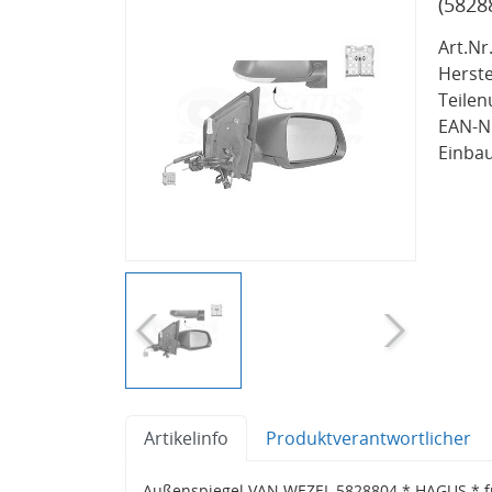
(5828
Art.Nr.
Herste
Teile
EAN-Nr
Einbau
Artikelinfo
Produktverantwortlicher
Außenspiegel VAN WEZEL 5828804 * HAGUS * fü