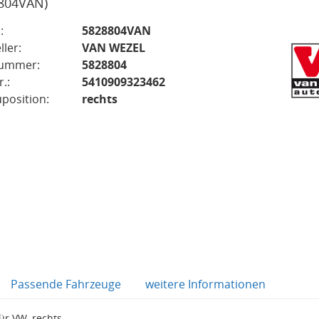
804VAN)
:
5828804VAN
ller:
VAN WEZEL
nummer:
5828804
.:
5410909323462
position:
rechts
Passende Fahrzeuge
weitere Informationen
r VW, rechts