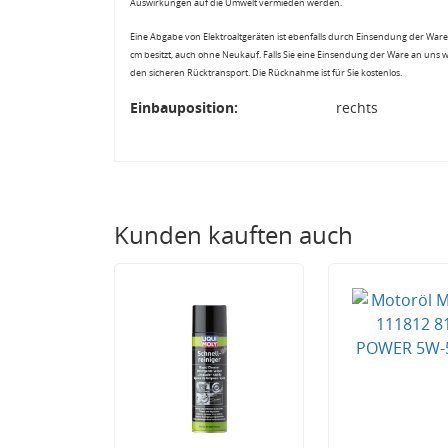
Auswirkungen auf die Umwelt vermieden werden.
Eine Abgabe von Elektroaltgeräten ist ebenfalls durch Einsendung der Ware 
cm besitzt, auch ohne Neukauf. Falls Sie eine Einsendung der Ware an uns 
den sicheren Rücktransport. Die Rücknahme ist für Sie kostenlos.
Einbauposition:
rechts
Kunden kauften auch