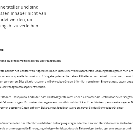
hersteller und sind
ssen Inhaber nicht Van
wendet werden, um
ungsb. zu verleihen.
ten
 und Rückgabemöglichkeit von Elektroaltgeräten
eräte bezeichnet. Besitzer von Altgeräten haben diese einer vom unsortierten Siedlungsabfall getrennten Er
 sondern in spezielle Sammel- und Rückgabesysteme. Sie haben Altbatterien und Altakkumulatoren, die nic
n zu trennen. Dies gilt nicht, soweit die Elektroaltgeräte bei öffentlich-rechtlichen Entsorgungsträgern ab
lektroaltgeräten separiert werden.
uf Rädern. Das Symbol bedeutet, dass Elektroaltgeräte nicht über die kommunale Restmülltonne entsorgt 
sabfall zu entsorgen. Endnutzer sind eigenverantwortlich im Hinblick auf das Löschen personenbezogener 
rsonenbezogene Daten auf dem Elektroaltgerät gelöscht werden, bevor Sie das Elektroaltgerät einer
n Sammelstellen der öffentlich-rechtlichen Entsorgungsträger oder bei den von Herstellern oder Vertreiber
 die ordnungsgemäße Entsorgung wird gewährleistet, dass die Elektroaltgeräte fachgerecht entsorgt und 