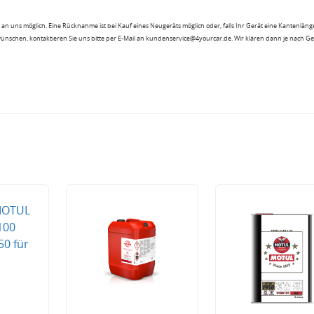
an uns möglich. Eine Rücknahme ist bei Kauf eines Neugeräts möglich oder, falls Ihr Gerät eine Kantenlänge
wünschen, kontaktieren Sie uns bitte per E-Mail an kundenservice@4yourcar.de. Wir klären dann je nach G