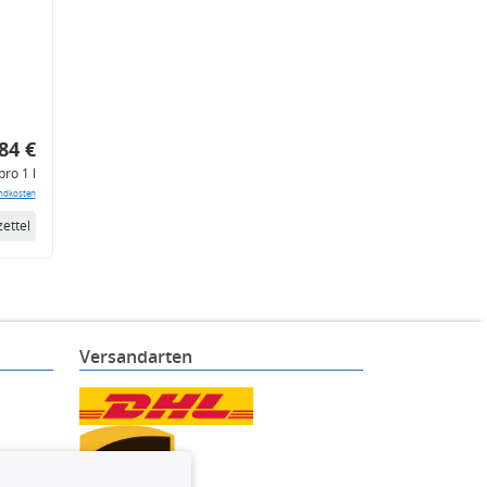
84 €
pro 1 l
ndkosten
ettel
Versandarten