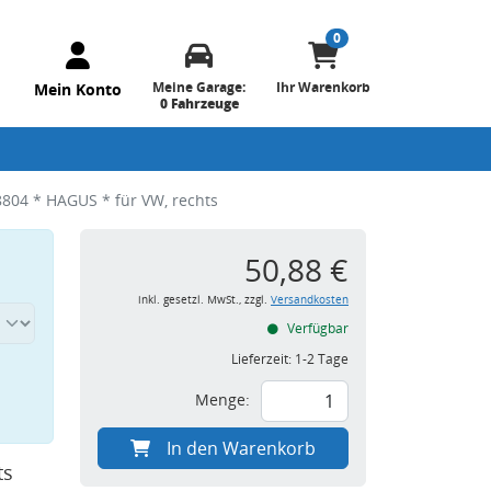
0
Meine Garage:
Ihr Warenkorb
Mein Konto
0 Fahrzeuge
804 * HAGUS * für VW, rechts
50,88 €
inkl. gesetzl. MwSt., zzgl.
Versandkosten
Verfügbar
Lieferzeit:
1-2 Tage
Menge:
In den Warenkorb
ts