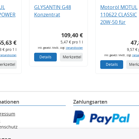
UL
GLYSANTIN G48
Motoröl MOTUL
 POWER
Konzentrat
110622 CLASSIC
20W-50 für
109,40 €
65,63 €
47,
5,47 € pro 1 l
inkl. gesetzl. MwSt., zzgl.
Versandkosten
3 € pro 1 l
9,57 € 
Versandkosten
inkl. gesetzl. MwSt., zzgl.
Versa
Details
Merkzettel
erkzettel
Details
Merkz
mationen
Zahlungsarten
ressum
B
enschutz
ärung zur Barrierefreiheit