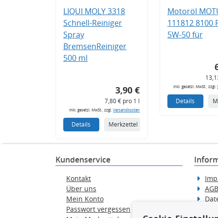
LIQUI MOLY 3318
Motoröl MOT
Schnell-Reiniger
111812 8100
Spray
5W-50 für
BremsenReiniger
500 ml
13,1
inkl. gesetzl. MwSt., zzgl.
3,90 €
7,80 € pro 1 l
Details
M
inkl. gesetzl. MwSt., zzgl.
Versandkosten
Details
Merkzettel
Kundenservice
Infor
Kontakt
Imp
Über uns
AG
Mein Konto
Dat
Passwort vergessen
Erkl