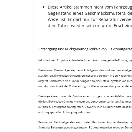
Diese Artikel stammen nicht vom Fahrzeug
Gegenstand eines Geschmacksmusters, de
Wezel ist. Er darf nur zur Reparatur ver
dem Fahrz. wieder sein ursprün. Erschein
Entsorgung und Rückgabemöglichkeit von Elektroaltgerä
Informationen für private Haushalte über die ordnungsgemäße Entsorgung
Elektro- und Elektronikgeräte, die zu Abfall geworden sind, werden als Altg
zuzuführen. Elektroaltgeräte gehören insbesondere nicht in den Hausmüll,
Altgerät umschlossen sind, vor der Abgabe an eine Erfassungsstelle von diese
und dort zum Zweck der Vorbereitung zur Wiederverwendung von anderen E
Elektrogeräte enthalten das Symbol einer durchgestrichenen Abfalltonne a
dürfen. Elektroaltgeräte sind vielmehr getrennt vom unsortierten Siedlung
auf den zu entsorgenden Altgeräten. Gewährleisten Sie daher bitte, dass pe
ordnungsgemäßen Entsorgung zuführen.
Besitzer von Elektroaltgeräten aus privaten Haushalten können diese bei de
Sinne des Elektrogesetzes eingerichteten Rücknahmestellen abgeben. Durch