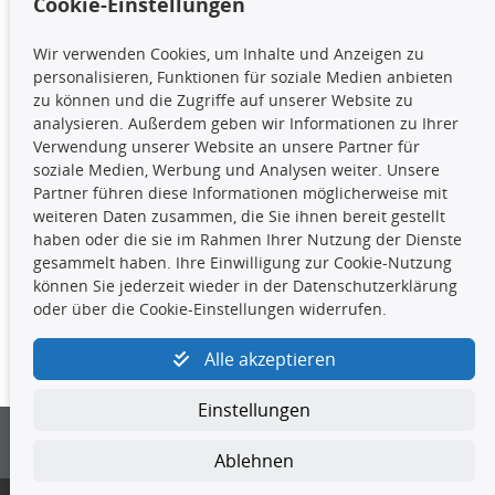
Cookie-Einstellungen
TecDoc Inside
Wir verwenden Cookies, um Inhalte und Anzeigen zu
Die hier angezeigten Daten,
personalisieren, Funktionen für soziale Medien anbieten
insbesondere die gesamte Datenbank,
zu können und die Zugriffe auf unserer Website zu
dürfen nicht kopiert werden. Es ist zu
analysieren. Außerdem geben wir Informationen zu Ihrer
unterlassen, die Daten oder die gesamte Datenbank ohne
Verwendung unserer Website an unsere Partner für
vorherige Zustimmung TecDocs zu vervielfältigen, zu
soziale Medien, Werbung und Analysen weiter. Unsere
verbreiten und/oder diese Handlungen durch Dritte ausführen
Partner führen diese Informationen möglicherweise mit
zu lassen. Ein Zuwiderhandeln stellt eine
weiteren Daten zusammen, die Sie ihnen bereit gestellt
Urheberrechtsverletzung dar und wird verfolgt.
haben oder die sie im Rahmen Ihrer Nutzung der Dienste
gesammelt haben. Ihre Einwilligung zur Cookie-Nutzung
können Sie jederzeit wieder in der Datenschutzerklärung
Kontakt
oder über die Cookie-Einstellungen widerrufen.
4yourcar GmbH
|
Avidesweg 1
|
27386 Hemsbünde
|
Alle akzeptieren
kundenservice@4yourcar.de
Einstellungen
Ablehnen