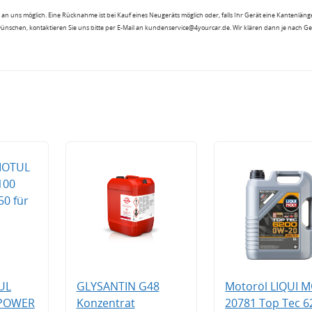
an uns möglich. Eine Rücknahme ist bei Kauf eines Neugeräts möglich oder, falls Ihr Gerät eine Kantenlänge
wünschen, kontaktieren Sie uns bitte per E-Mail an kundenservice@4yourcar.de. Wir klären dann je nach G
UL
GLYSANTIN G48
Motoröl LIQUI 
 POWER
Konzentrat
20781 Top Tec 6