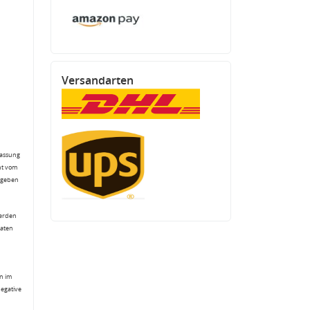
Versandarten
fassung
ht vom
gegeben
werden
Daten
n im
negative