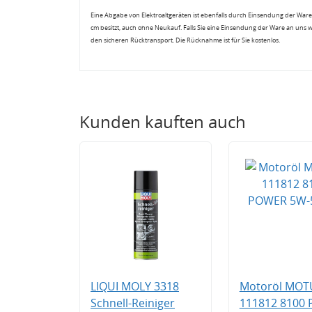
Eine Abgabe von Elektroaltgeräten ist ebenfalls durch Einsendung der Ware 
cm besitzt, auch ohne Neukauf. Falls Sie eine Einsendung der Ware an uns 
den sicheren Rücktransport. Die Rücknahme ist für Sie kostenlos.
Kunden kauften auch
LIQUI MOLY 3318
Motoröl MOT
Schnell-Reiniger
111812 8100