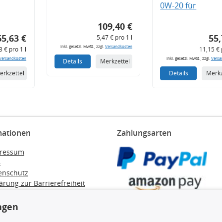
0W-20 für
109,40 €
65,63 €
55,
5,47 € pro 1 l
inkl. gesetzl. MwSt., zzgl.
Versandkosten
3 € pro 1 l
11,15 € 
Versandkosten
inkl. gesetzl. MwSt., zzgl.
Versa
Details
Merkzettel
erkzettel
Details
Merkz
mationen
Zahlungsarten
ressum
B
enschutz
ärung zur Barrierefreiheit
e / Alt-Öl / Batterien
errufsbelehrung
ngen
trag widerrufen