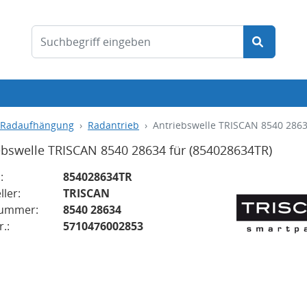
/Radaufhängung
Radantrieb
Antriebswelle TRISCAN 8540 2863
ebswelle TRISCAN 8540 28634 für
(854028634TR)
:
854028634TR
ller:
TRISCAN
nummer:
8540 28634
.:
5710476002853