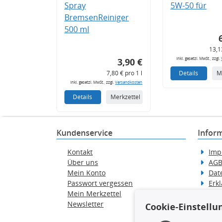
Spray
5W-50 für
BremsenReiniger
500 ml
13,1
inkl. gesetzl. MwSt., zzgl.
3,90 €
7,80 € pro 1 l
Details
M
inkl. gesetzl. MwSt., zzgl.
Versandkosten
Details
Merkzettel
Kundenservice
Infor
Kontakt
Imp
Über uns
AG
Mein Konto
Dat
Passwort vergessen
Erkl
Mein Merkzettel
Hilf
Newsletter
Wid
Cookie-Einstellu
Ver