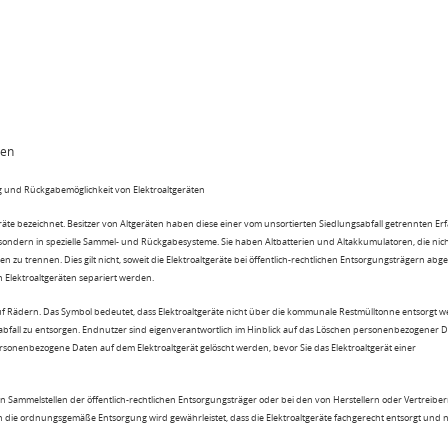
ten
 und Rückgabemöglichkeit von Elektroaltgeräten
eräte bezeichnet. Besitzer von Altgeräten haben diese einer vom unsortierten Siedlungsabfall getrennten Er
 sondern in spezielle Sammel- und Rückgabesysteme. Sie haben Altbatterien und Altakkumulatoren, die nic
n zu trennen. Dies gilt nicht, soweit die Elektroaltgeräte bei öffentlich-rechtlichen Entsorgungsträgern ab
lektroaltgeräten separiert werden.
uf Rädern. Das Symbol bedeutet, dass Elektroaltgeräte nicht über die kommunale Restmülltonne entsorgt 
sabfall zu entsorgen. Endnutzer sind eigenverantwortlich im Hinblick auf das Löschen personenbezogener 
rsonenbezogene Daten auf dem Elektroaltgerät gelöscht werden, bevor Sie das Elektroaltgerät einer
n Sammelstellen der öffentlich-rechtlichen Entsorgungsträger oder bei den von Herstellern oder Vertreiber
 die ordnungsgemäße Entsorgung wird gewährleistet, dass die Elektroaltgeräte fachgerecht entsorgt und 