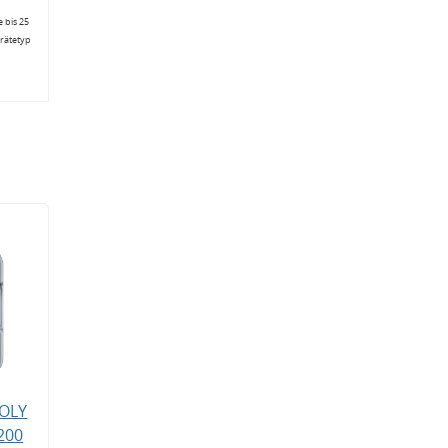
 bis 25
erätetyp
MOLY
200