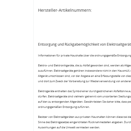
Hersteller-Artikelnummern:
Entsorgung und Rückgabemöglichkeit von Elektroaltgerä
Informationen für private Haushalte über die ordnungsgemäße Entsorgung
Elektro- und Elektronikgeräte, die zu Abfall geworden sind, werden als Altg
zuzuführen. Elektroaltgeräte gehören insbesondere nicht in den Hausmüll,
Altgerät umschlossen sind, vor der Abgabe an eine Erfassungsstelle von diese
und dort zum Zweck der Vorbereitung zur Wiederverwendung von anderen E
Elektrogeräte enthalten das Symbol einer durchgestrichenen Abfalltonne a
dürfen. Elektroaltgeräte sind vielmehr getrennt vom unsortierten Siedlung
auf den zu entsorgenden Altgeräten. Gewährleisten Sie daher bitte, dass pe
ordnungsgemäßen Entsorgung zuführen.
Besitzer von Elektroaltgeräten aus privaten Haushalten können diese bei de
Sinne des Elektrogesetzes eingerichteten Rücknahmestellen abgeben. Durch
Auswirkungen auf die Umwelt vermieden werden.