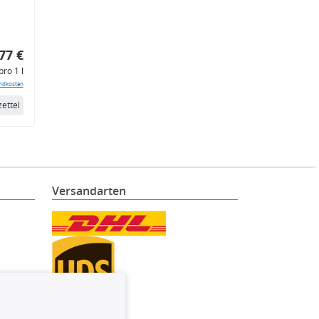
77 €
pro 1 l
ndkosten
ettel
Versandarten