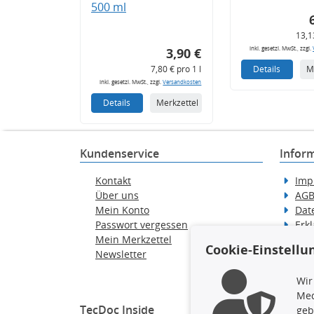
500 ml
13,1
inkl. gesetzl. MwSt., zzgl.
3,90 €
7,80 € pro 1 l
Details
M
inkl. gesetzl. MwSt., zzgl.
Versandkosten
Details
Merkzettel
Kundenservice
Infor
Kontakt
Imp
Über uns
AG
Mein Konto
Dat
Passwort vergessen
Erkl
Mein Merkzettel
Hilf
Cookie-Einstellu
Newsletter
Wid
Ver
Wir
Med
TecDoc Inside
geb