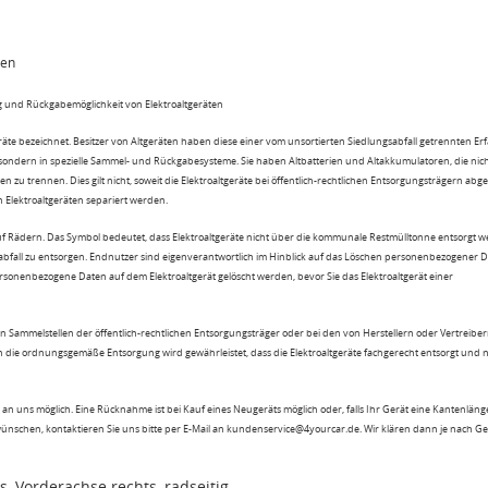
ten
 und Rückgabemöglichkeit von Elektroaltgeräten
eräte bezeichnet. Besitzer von Altgeräten haben diese einer vom unsortierten Siedlungsabfall getrennten Er
 sondern in spezielle Sammel- und Rückgabesysteme. Sie haben Altbatterien und Altakkumulatoren, die nic
n zu trennen. Dies gilt nicht, soweit die Elektroaltgeräte bei öffentlich-rechtlichen Entsorgungsträgern ab
lektroaltgeräten separiert werden.
uf Rädern. Das Symbol bedeutet, dass Elektroaltgeräte nicht über die kommunale Restmülltonne entsorgt 
sabfall zu entsorgen. Endnutzer sind eigenverantwortlich im Hinblick auf das Löschen personenbezogener 
rsonenbezogene Daten auf dem Elektroaltgerät gelöscht werden, bevor Sie das Elektroaltgerät einer
n Sammelstellen der öffentlich-rechtlichen Entsorgungsträger oder bei den von Herstellern oder Vertreiber
 die ordnungsgemäße Entsorgung wird gewährleistet, dass die Elektroaltgeräte fachgerecht entsorgt und 
an uns möglich. Eine Rücknahme ist bei Kauf eines Neugeräts möglich oder, falls Ihr Gerät eine Kantenlänge
wünschen, kontaktieren Sie uns bitte per E-Mail an kundenservice@4yourcar.de. Wir klären dann je nach G
s, Vorderachse rechts, radseitig