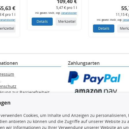
109,40 €
65,63 €
55,
5,47 € pro 1 l
inkl. gesetzl. MwSt., zzgl.
Versandkosten
3 € pro 1 l
11,15 € 
Versandkosten
inkl. gesetzl. MwSt., zzgl.
Versa
Details
Merkzettel
erkzettel
Details
Merkz
mationen
Zahlungsarten
ressum
B
enschutz
ärung zur Barrierefreiheit
e / Alt-Öl / Batterien
ngen
errufsbelehrung
trag widerrufen
 verwenden Cookies, um Inhalte und Anzeigen zu personalisieren, 
ien anbieten zu können und die Zugriffe auf unserer Website zu
en wir Informationen zu Ihrer Verwendung unserer Website an uns