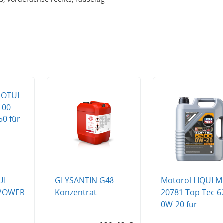
UL
GLYSANTIN G48
Motoröl LIQUI 
 POWER
Konzentrat
20781 Top Tec 6
0W-20 für