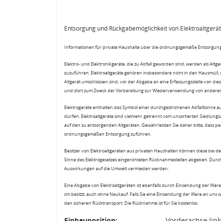
Entsorgung und Rückgabemöglichkeit von Elektroaltgerä
Informationen für private Haushalte über die ordnungsgemäße Entsorgung
Elektro- und Elektronikgeräte, die zu Abfall geworden sind, werden als Altg
zuzuführen. Elektroaltgeräte gehören insbesondere nicht in den Hausmüll,
Altgerät umschlossen sind, vor der Abgabe an eine Erfassungsstelle von diese
und dort zum Zweck der Vorbereitung zur Wiederverwendung von anderen E
Elektrogeräte enthalten das Symbol einer durchgestrichenen Abfalltonne a
dürfen. Elektroaltgeräte sind vielmehr getrennt vom unsortierten Siedlung
auf den zu entsorgenden Altgeräten. Gewährleisten Sie daher bitte, dass pe
ordnungsgemäßen Entsorgung zuführen.
Besitzer von Elektroaltgeräten aus privaten Haushalten können diese bei de
Sinne des Elektrogesetzes eingerichteten Rücknahmestellen abgeben. Durch
Auswirkungen auf die Umwelt vermieden werden.
Eine Abgabe von Elektroaltgeräten ist ebenfalls durch Einsendung der Ware 
cm besitzt, auch ohne Neukauf. Falls Sie eine Einsendung der Ware an uns 
den sicheren Rücktransport. Die Rücknahme ist für Sie kostenlos.
Einbauposition:
Vorderachse link