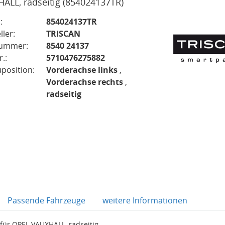
ALL, radseitig
(854024137TR)
:
854024137TR
ller:
TRISCAN
nummer:
8540 24137
.:
5710476275882
position:
Vorderachse links
,
Vorderachse rechts
,
radseitig
Passende Fahrzeuge
weitere Informationen
für OPEL VAUXHALL, radseitig