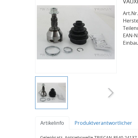
VAUXH
Art.Nr.
Herste
Teile
EAN-Nr
Einbau
Artikelinfo
Produktverantwortlicher
Gelenksatz, Antriebswelle TRISCAN 8540 24137 