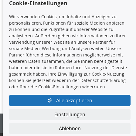
Cookie-Einstellungen
TecDoc Inside
Wir verwenden Cookies, um Inhalte und Anzeigen zu
Die hier angezeigten Daten,
personalisieren, Funktionen für soziale Medien anbieten
insbesondere die gesamte Datenbank,
zu können und die Zugriffe auf unserer Website zu
dürfen nicht kopiert werden. Es ist zu
analysieren. Außerdem geben wir Informationen zu Ihrer
unterlassen, die Daten oder die gesamte Datenbank ohne
Verwendung unserer Website an unsere Partner für
vorherige Zustimmung TecDocs zu vervielfältigen, zu
soziale Medien, Werbung und Analysen weiter. Unsere
verbreiten und/oder diese Handlungen durch Dritte ausführen
Partner führen diese Informationen möglicherweise mit
zu lassen. Ein Zuwiderhandeln stellt eine
weiteren Daten zusammen, die Sie ihnen bereit gestellt
Urheberrechtsverletzung dar und wird verfolgt.
haben oder die sie im Rahmen Ihrer Nutzung der Dienste
gesammelt haben. Ihre Einwilligung zur Cookie-Nutzung
können Sie jederzeit wieder in der Datenschutzerklärung
Kontakt
oder über die Cookie-Einstellungen widerrufen.
4yourcar GmbH
|
Avidesweg 1
|
27386 Hemsbünde
|
Alle akzeptieren
kundenservice@4yourcar.de
Einstellungen
Ablehnen