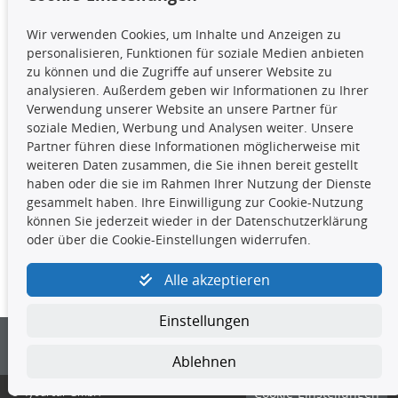
TecDoc Inside
Wir verwenden Cookies, um Inhalte und Anzeigen zu
Die hier angezeigten Daten,
personalisieren, Funktionen für soziale Medien anbieten
insbesondere die gesamte Datenbank,
zu können und die Zugriffe auf unserer Website zu
dürfen nicht kopiert werden. Es ist zu
analysieren. Außerdem geben wir Informationen zu Ihrer
unterlassen, die Daten oder die gesamte Datenbank ohne
Verwendung unserer Website an unsere Partner für
vorherige Zustimmung TecDocs zu vervielfältigen, zu
soziale Medien, Werbung und Analysen weiter. Unsere
verbreiten und/oder diese Handlungen durch Dritte ausführen
Partner führen diese Informationen möglicherweise mit
zu lassen. Ein Zuwiderhandeln stellt eine
weiteren Daten zusammen, die Sie ihnen bereit gestellt
Urheberrechtsverletzung dar und wird verfolgt.
haben oder die sie im Rahmen Ihrer Nutzung der Dienste
gesammelt haben. Ihre Einwilligung zur Cookie-Nutzung
können Sie jederzeit wieder in der Datenschutzerklärung
Kontakt
oder über die Cookie-Einstellungen widerrufen.
4yourcar GmbH
|
Avidesweg 1
|
27386 Hemsbünde
|
Alle akzeptieren
kundenservice@4yourcar.de
Einstellungen
Ablehnen
© 4yourcar GmbH
Cookie-Einstellungen