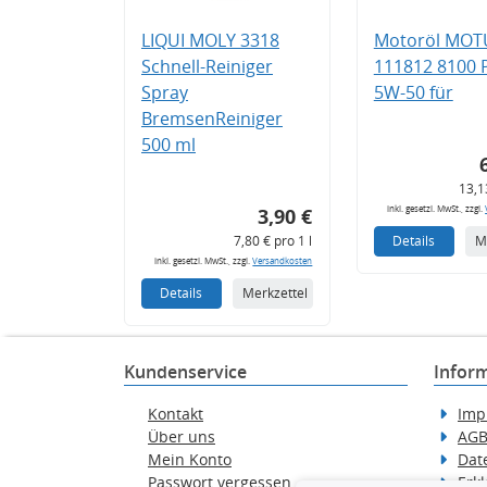
LIQUI MOLY 3318
Motoröl MOT
Schnell-Reiniger
111812 8100
Spray
5W-50 für
BremsenReiniger
500 ml
13,1
inkl. gesetzl. MwSt., zzgl.
3,90 €
7,80 € pro 1 l
Details
M
inkl. gesetzl. MwSt., zzgl.
Versandkosten
Details
Merkzettel
Kundenservice
Infor
Kontakt
Imp
Über uns
AG
Mein Konto
Dat
Passwort vergessen
Erkl