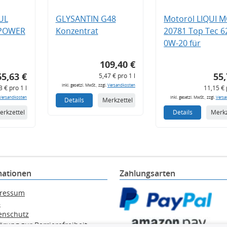
UL
GLYSANTIN G48
Motoröl LIQUI 
 POWER
Konzentrat
20781 Top Tec 6
0W-20 für
109,40 €
65,63 €
55,
5,47 € pro 1 l
inkl. gesetzl. MwSt., zzgl.
Versandkosten
3 € pro 1 l
11,15 € 
Versandkosten
inkl. gesetzl. MwSt., zzgl.
Versa
Details
Merkzettel
erkzettel
Details
Merkz
mationen
Zahlungsarten
ressum
B
enschutz
ärung zur Barrierefreiheit