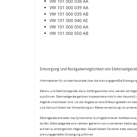
VW 101 000 038 AA
VW 101 000 039 AA
VW 101 000 039 AB
VW 101 000 040 AE
VW 101 000 050 AA
VW 101 000 050 AB
Entsorgung und Rückgabemöglichkeit von Elektroaltgerä
Informationen für private Haushalte über die ordnungsgemäße Entsorgung
Elektro- und Elektronikgeräte, die zu Abfall geworden sind, werden als Altg
zuzuführen. Elektroaltgeräte gehören insbesondere nicht in den Hausmüll,
Altgerät umschlossen sind, vor der Abgabe an eine Erfassungsstelle von diese
und dort zum Zweck der Vorbereitung zur Wiederverwendung von anderen E
Elektrogeräte enthalten das Symbol einer durchgestrichenen Abfalltonne a
dürfen. Elektroaltgeräte sind vielmehr getrennt vom unsortierten Siedlung
auf den zu entsorgenden Altgeräten. Gewährleisten Sie daher bitte, dass pe
ordnungsgemäßen Entsorgung zuführen.