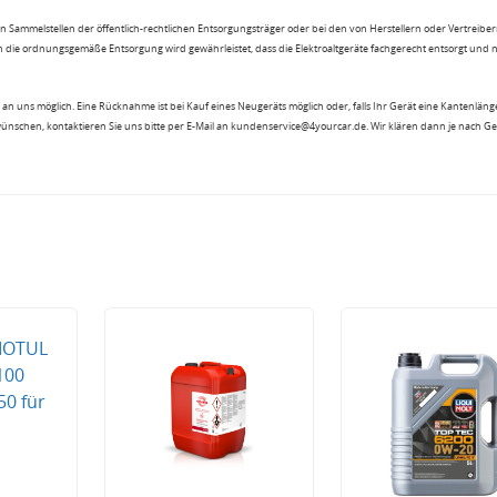
n Sammelstellen der öffentlich-rechtlichen Entsorgungsträger oder bei den von Herstellern oder Vertreiber
 die ordnungsgemäße Entsorgung wird gewährleistet, dass die Elektroaltgeräte fachgerecht entsorgt und 
an uns möglich. Eine Rücknahme ist bei Kauf eines Neugeräts möglich oder, falls Ihr Gerät eine Kantenlänge
wünschen, kontaktieren Sie uns bitte per E-Mail an kundenservice@4yourcar.de. Wir klären dann je nach G