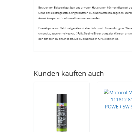
Besitzer von Elektroaltgeräten aus privaten Haushalten können diese bei de
Sinne des Elektrogesetzes eingerichteten Rücknahmestellen abgeben. Durch
Auswirkungen auf die Umwelt vermieden werden.
Eine Abgabe von Elektroaltgeräten ist ebenfalls durch Einsendung der Ware 
cm besitzt, auch ohne Neukauf. Falls Sie eine Einsendung der Ware an uns 
den sicheren Rücktransport. Die Rücknahme ist für Sie kostenlos.
Kunden kauften auch