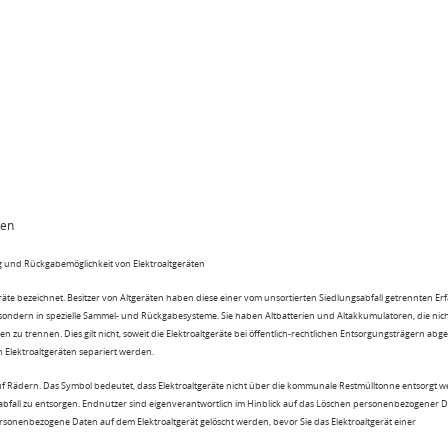
ten
 und Rückgabemöglichkeit von Elektroaltgeräten
eräte bezeichnet. Besitzer von Altgeräten haben diese einer vom unsortierten Siedlungsabfall getrennten Er
 sondern in spezielle Sammel- und Rückgabesysteme. Sie haben Altbatterien und Altakkumulatoren, die nic
n zu trennen. Dies gilt nicht, soweit die Elektroaltgeräte bei öffentlich-rechtlichen Entsorgungsträgern ab
lektroaltgeräten separiert werden.
uf Rädern. Das Symbol bedeutet, dass Elektroaltgeräte nicht über die kommunale Restmülltonne entsorgt 
sabfall zu entsorgen. Endnutzer sind eigenverantwortlich im Hinblick auf das Löschen personenbezogener 
rsonenbezogene Daten auf dem Elektroaltgerät gelöscht werden, bevor Sie das Elektroaltgerät einer