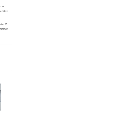
n im
negative
 bis 25
erätetyp