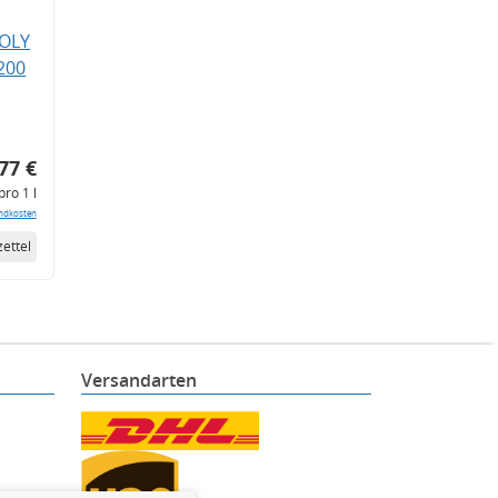
MOLY
200
77 €
pro 1 l
ndkosten
ettel
Versandarten