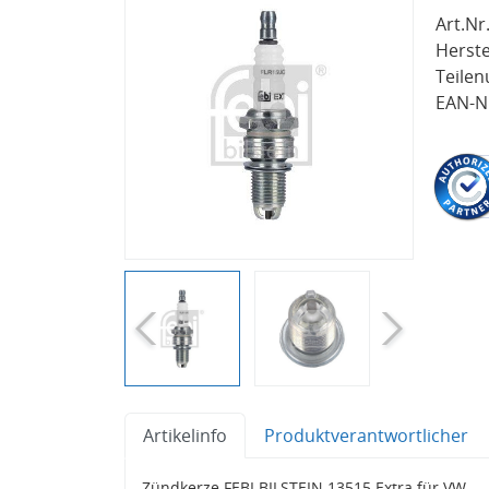
Art.Nr.
Herste
Teile
EAN-Nr
Artikelinfo
Produktverantwortlicher
Zündkerze FEBI BILSTEIN 13515 Extra für VW