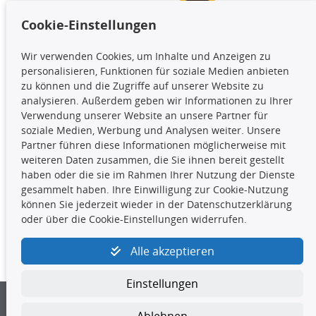
Cookie-Einstellungen
TecDoc Inside
Wir verwenden Cookies, um Inhalte und Anzeigen zu
Die hier angezeigten Daten,
personalisieren, Funktionen für soziale Medien anbieten
insbesondere die gesamte Datenbank,
zu können und die Zugriffe auf unserer Website zu
dürfen nicht kopiert werden. Es ist zu
analysieren. Außerdem geben wir Informationen zu Ihrer
unterlassen, die Daten oder die gesamte Datenbank ohne
Verwendung unserer Website an unsere Partner für
vorherige Zustimmung TecDocs zu vervielfältigen, zu
soziale Medien, Werbung und Analysen weiter. Unsere
verbreiten und/oder diese Handlungen durch Dritte ausführen
Partner führen diese Informationen möglicherweise mit
zu lassen. Ein Zuwiderhandeln stellt eine
weiteren Daten zusammen, die Sie ihnen bereit gestellt
Urheberrechtsverletzung dar und wird verfolgt.
haben oder die sie im Rahmen Ihrer Nutzung der Dienste
gesammelt haben. Ihre Einwilligung zur Cookie-Nutzung
können Sie jederzeit wieder in der Datenschutzerklärung
Kontakt
oder über die Cookie-Einstellungen widerrufen.
4yourcar GmbH
|
Avidesweg 1
|
27386 Hemsbünde
|
Alle akzeptieren
kundenservice@4yourcar.de
Einstellungen