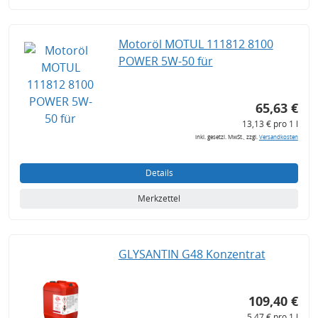
Motoröl MOTUL 111812 8100
POWER 5W-50 für
65,63 €
13,13 € pro 1 l
inkl. gesetzl. MwSt., zzgl.
Versandkosten
Details
Merkzettel
GLYSANTIN G48 Konzentrat
109,40 €
5,47 € pro 1 l