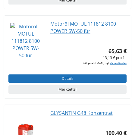
Merkzettel
Motoröl MOTUL 111812 8100
POWER 5W-50 für
65,63 €
13,13 € pro 1 l
inkl. gesetzl. MwSt., zzgl.
Versandkosten
Details
Merkzettel
GLYSANTIN G48 Konzentrat
109,40 €