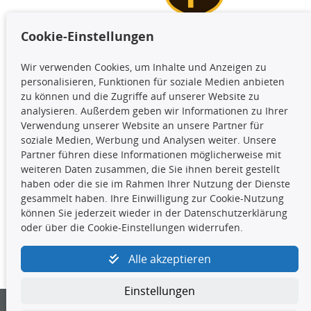
Cookie-Einstellungen
TecDoc Inside
Wir verwenden Cookies, um Inhalte und Anzeigen zu
Die hier angezeigten Daten,
personalisieren, Funktionen für soziale Medien anbieten
insbesondere die gesamte Datenbank,
zu können und die Zugriffe auf unserer Website zu
dürfen nicht kopiert werden. Es ist zu
analysieren. Außerdem geben wir Informationen zu Ihrer
unterlassen, die Daten oder die gesamte Datenbank ohne
Verwendung unserer Website an unsere Partner für
vorherige Zustimmung TecDocs zu vervielfältigen, zu
soziale Medien, Werbung und Analysen weiter. Unsere
verbreiten und/oder diese Handlungen durch Dritte ausführen
Partner führen diese Informationen möglicherweise mit
zu lassen. Ein Zuwiderhandeln stellt eine
weiteren Daten zusammen, die Sie ihnen bereit gestellt
Urheberrechtsverletzung dar und wird verfolgt.
haben oder die sie im Rahmen Ihrer Nutzung der Dienste
gesammelt haben. Ihre Einwilligung zur Cookie-Nutzung
können Sie jederzeit wieder in der Datenschutzerklärung
Kontakt
oder über die Cookie-Einstellungen widerrufen.
4yourcar GmbH
|
Avidesweg 1
|
27386 Hemsbünde
|
Alle akzeptieren
kundenservice@4yourcar.de
Einstellungen