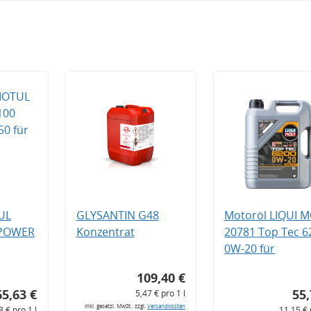
UL
GLYSANTIN G48
Motoröl LIQUI 
 POWER
Konzentrat
20781 Top Tec 6
0W-20 für
109,40 €
65,63 €
55,
5,47 € pro 1 l
inkl. gesetzl. MwSt., zzgl.
Versandkosten
3 € pro 1 l
11,15 € 