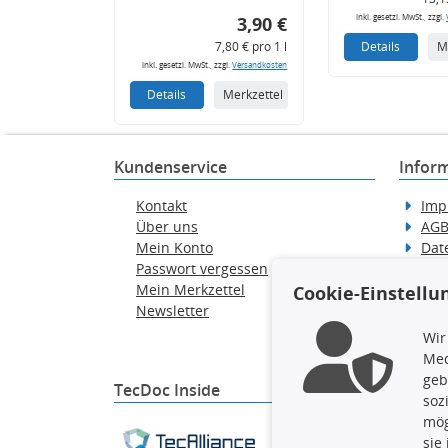
inkl. gesetzl. MwSt., zzgl.
3,90 €
7,80 € pro 1 l
Details
M
inkl. gesetzl. MwSt., zzgl.
Versandkosten
Details
Merkzettel
Kundenservice
Infor
Kontakt
Imp
Über uns
AG
Mein Konto
Dat
Passwort vergessen
Erkl
Mein Merkzettel
Hilf
Cookie-Einstellu
Newsletter
Wid
Ver
Wir
Med
geb
TecDoc Inside
soz
mög
Die hier angezeigten Dat
sie