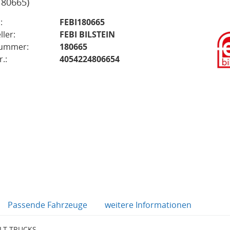
180665)
:
FEBI180665
ller:
FEBI BILSTEIN
nummer:
180665
.:
4054224806654
Passende Fahrzeuge
weitere Informationen
ULT TRUCKS