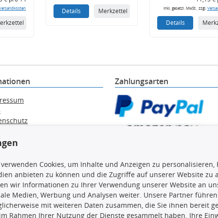
Versandkosten
inkl. gesetzl. MwSt., zzgl.
Versa
Details
Merkzettel
erkzettel
Details
Merkz
mationen
Zahlungsarten
ressum
B
enschutz
ärung zur Barrierefreiheit
e / Alt-Öl / Batterien
ngen
errufsbelehrung
trag widerrufen
 verwenden Cookies, um Inhalte und Anzeigen zu personalisieren, 
ien anbieten zu können und die Zugriffe auf unserer Website zu
en wir Informationen zu Ihrer Verwendung unserer Website an uns
iale Medien, Werbung und Analysen weiter. Unsere Partner führen
licherweise mit weiteren Daten zusammen, die Sie ihnen bereit ge
en, insbesondere die gesamte Datenbank, dürfen nicht kopiert werd
 im Rahmen Ihrer Nutzung der Dienste gesammelt haben. Ihre Einwi