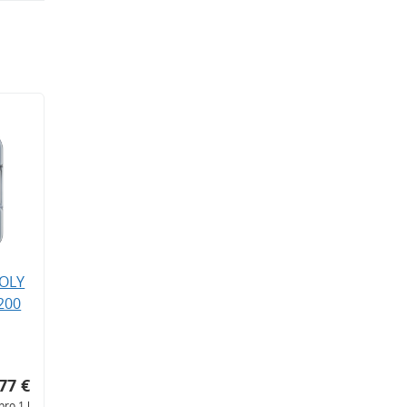
MOLY
200
77 €
pro 1 l