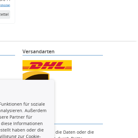
ndkosten
ettel
Versandarten
Funktionen für soziale
 analysieren. Außerdem
ere Partner für
 diese Informationen
stellt haben oder die
en. Es ist zu unterlassen, die Daten oder die
lligung zur Cookie-