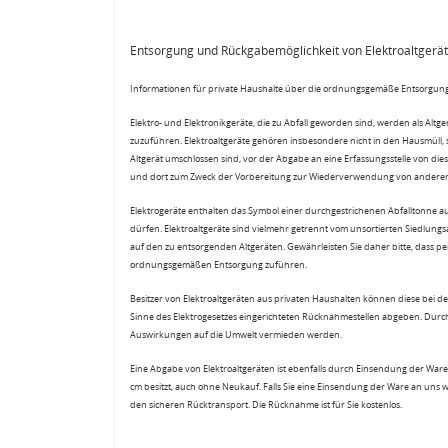
Entsorgung und Rückgabemöglichkeit von Elektroaltgerä
Informationen für private Haushalte über die ordnungsgemäße Entsorgung
Elektro- und Elektronikgeräte, die zu Abfall geworden sind, werden als Altg
zuzuführen. Elektroaltgeräte gehören insbesondere nicht in den Hausmüll,
Altgerät umschlossen sind, vor der Abgabe an eine Erfassungsstelle von diese
und dort zum Zweck der Vorbereitung zur Wiederverwendung von anderen E
Elektrogeräte enthalten das Symbol einer durchgestrichenen Abfalltonne a
dürfen. Elektroaltgeräte sind vielmehr getrennt vom unsortierten Siedlung
auf den zu entsorgenden Altgeräten. Gewährleisten Sie daher bitte, dass pe
ordnungsgemäßen Entsorgung zuführen.
Besitzer von Elektroaltgeräten aus privaten Haushalten können diese bei de
Sinne des Elektrogesetzes eingerichteten Rücknahmestellen abgeben. Durch
Auswirkungen auf die Umwelt vermieden werden.
Eine Abgabe von Elektroaltgeräten ist ebenfalls durch Einsendung der Ware 
cm besitzt, auch ohne Neukauf. Falls Sie eine Einsendung der Ware an uns 
den sicheren Rücktransport. Die Rücknahme ist für Sie kostenlos.