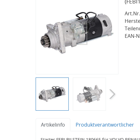
(FEBI
Art.Nr.
Herste
Teile
EAN-Nr
Artikelinfo
Produktverantwortlicher
Starter FEBI BILSTEIN 180665 für VOLVO RENA