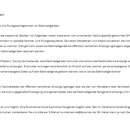
ten
 und Rückgabemöglichkeit von Elektroaltgeräten
eräte bezeichnet. Besitzer von Altgeräten haben diese einer vom unsortierten Siedlungsabfall getrennten Er
 sondern in spezielle Sammel- und Rückgabesysteme. Sie haben Altbatterien und Altakkumulatoren, die nic
n zu trennen. Dies gilt nicht, soweit die Elektroaltgeräte bei öffentlich-rechtlichen Entsorgungsträgern ab
lektroaltgeräten separiert werden.
uf Rädern. Das Symbol bedeutet, dass Elektroaltgeräte nicht über die kommunale Restmülltonne entsorgt 
sabfall zu entsorgen. Endnutzer sind eigenverantwortlich im Hinblick auf das Löschen personenbezogener 
rsonenbezogene Daten auf dem Elektroaltgerät gelöscht werden, bevor Sie das Elektroaltgerät einer
n Sammelstellen der öffentlich-rechtlichen Entsorgungsträger oder bei den von Herstellern oder Vertreiber
 die ordnungsgemäße Entsorgung wird gewährleistet, dass die Elektroaltgeräte fachgerecht entsorgt und 
an uns möglich. Eine Rücknahme ist bei Kauf eines Neugeräts möglich oder, falls Ihr Gerät eine Kantenlänge
wünschen, kontaktieren Sie uns bitte per E-Mail an kundenservice@4yourcar.de. Wir klären dann je nach G