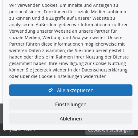
Wir verwenden Cookies, um Inhalte und Anzeigen zu
Die hier angezeigten Daten,
personalisieren, Funktionen für soziale Medien anbieten
insbesondere die gesamte Datenbank,
zu können und die Zugriffe auf unserer Website zu
dürfen nicht kopiert werden. Es ist zu
analysieren. Außerdem geben wir Informationen zu Ihrer
unterlassen, die Daten oder die gesamte Datenbank ohne
Verwendung unserer Website an unsere Partner für
vorherige Zustimmung TecDocs zu vervielfältigen, zu
soziale Medien, Werbung und Analysen weiter. Unsere
verbreiten und/oder diese Handlungen durch Dritte ausführen
Partner führen diese Informationen möglicherweise mit
zu lassen. Ein Zuwiderhandeln stellt eine
weiteren Daten zusammen, die Sie ihnen bereit gestellt
Urheberrechtsverletzung dar und wird verfolgt.
haben oder die sie im Rahmen Ihrer Nutzung der Dienste
gesammelt haben. Ihre Einwilligung zur Cookie-Nutzung
können Sie jederzeit wieder in der Datenschutzerklärung
Kontakt
oder über die Cookie-Einstellungen widerrufen.
4yourcar GmbH
|
Avidesweg 1
|
27386 Hemsbünde
|
Alle akzeptieren
kundenservice@4yourcar.de
Einstellungen
Ablehnen
© 4yourcar GmbH
Cookie-Einstellungen