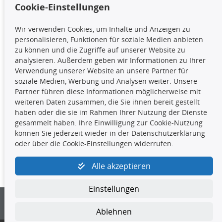
Cookie-Einstellungen
TecDoc Inside
Wir verwenden Cookies, um Inhalte und Anzeigen zu
Die hier angezeigten Daten,
personalisieren, Funktionen für soziale Medien anbieten
insbesondere die gesamte Datenbank,
zu können und die Zugriffe auf unserer Website zu
dürfen nicht kopiert werden. Es ist zu
analysieren. Außerdem geben wir Informationen zu Ihrer
unterlassen, die Daten oder die gesamte Datenbank ohne
Verwendung unserer Website an unsere Partner für
vorherige Zustimmung TecDocs zu vervielfältigen, zu
soziale Medien, Werbung und Analysen weiter. Unsere
verbreiten und/oder diese Handlungen durch Dritte ausführen
Partner führen diese Informationen möglicherweise mit
zu lassen. Ein Zuwiderhandeln stellt eine
weiteren Daten zusammen, die Sie ihnen bereit gestellt
Urheberrechtsverletzung dar und wird verfolgt.
haben oder die sie im Rahmen Ihrer Nutzung der Dienste
gesammelt haben. Ihre Einwilligung zur Cookie-Nutzung
können Sie jederzeit wieder in der Datenschutzerklärung
Kontakt
oder über die Cookie-Einstellungen widerrufen.
4yourcar GmbH
|
Avidesweg 1
|
27386 Hemsbünde
|
Alle akzeptieren
kundenservice@4yourcar.de
Einstellungen
Ablehnen