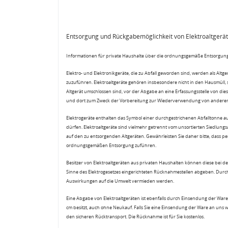
Entsorgung und Rückgabemöglichkeit von Elektroaltgerä
Informationen für private Haushalte über die ordnungsgemäße Entsorgung
Elektro- und Elektronikgeräte, die zu Abfall geworden sind, werden als Altg
zuzuführen. Elektroaltgeräte gehören insbesondere nicht in den Hausmüll,
Altgerät umschlossen sind, vor der Abgabe an eine Erfassungsstelle von diese
und dort zum Zweck der Vorbereitung zur Wiederverwendung von anderen E
Elektrogeräte enthalten das Symbol einer durchgestrichenen Abfalltonne a
dürfen. Elektroaltgeräte sind vielmehr getrennt vom unsortierten Siedlung
auf den zu entsorgenden Altgeräten. Gewährleisten Sie daher bitte, dass pe
ordnungsgemäßen Entsorgung zuführen.
Besitzer von Elektroaltgeräten aus privaten Haushalten können diese bei de
Sinne des Elektrogesetzes eingerichteten Rücknahmestellen abgeben. Durch
Auswirkungen auf die Umwelt vermieden werden.
Eine Abgabe von Elektroaltgeräten ist ebenfalls durch Einsendung der Ware 
cm besitzt, auch ohne Neukauf. Falls Sie eine Einsendung der Ware an uns 
den sicheren Rücktransport. Die Rücknahme ist für Sie kostenlos.