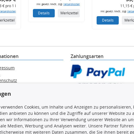
inkl. gesetzl. MwSt., zzgl.
Versandkosten
3 € pro 1 l
11,15 € 
Versandkosten
inkl. gesetzl. MwSt., zzgl.
Versa
Details
Merkzettel
erkzettel
Details
Merkz
mationen
Zahlungsarten
ressum
B
enschutz
ärung zur Barrierefreiheit
ngen
e / Alt-Öl / Batterien
errufsbelehrung
trag widerrufen
 verwenden Cookies, um Inhalte und Anzeigen zu personalisieren, 
ien anbieten zu können und die Zugriffe auf unserer Website zu
en wir Informationen zu Ihrer Verwendung unserer Website an uns
iale Medien, Werbung und Analysen weiter. Unsere Partner führen
licherweise mit weiteren Daten zusammen, die Sie ihnen bereit ge