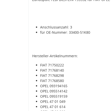
Anschlussanzahl: 3
für OE-Nummer: 33400-51K80
Hersteller-Artikelnummern:
FIAT 71750222
FIAT 71768140
FIAT 71768298
FIAT 71768580
OPEL 093194165
OPEL 095514142
OPEL 095519159
OPEL 47 01 049
OPEL 47 01 614