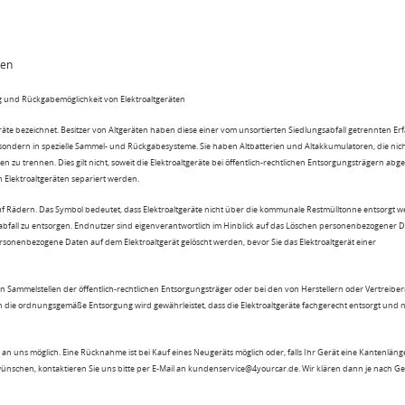
ten
 und Rückgabemöglichkeit von Elektroaltgeräten
eräte bezeichnet. Besitzer von Altgeräten haben diese einer vom unsortierten Siedlungsabfall getrennten Er
 sondern in spezielle Sammel- und Rückgabesysteme. Sie haben Altbatterien und Altakkumulatoren, die nic
n zu trennen. Dies gilt nicht, soweit die Elektroaltgeräte bei öffentlich-rechtlichen Entsorgungsträgern ab
lektroaltgeräten separiert werden.
uf Rädern. Das Symbol bedeutet, dass Elektroaltgeräte nicht über die kommunale Restmülltonne entsorgt 
sabfall zu entsorgen. Endnutzer sind eigenverantwortlich im Hinblick auf das Löschen personenbezogener 
rsonenbezogene Daten auf dem Elektroaltgerät gelöscht werden, bevor Sie das Elektroaltgerät einer
n Sammelstellen der öffentlich-rechtlichen Entsorgungsträger oder bei den von Herstellern oder Vertreiber
 die ordnungsgemäße Entsorgung wird gewährleistet, dass die Elektroaltgeräte fachgerecht entsorgt und 
an uns möglich. Eine Rücknahme ist bei Kauf eines Neugeräts möglich oder, falls Ihr Gerät eine Kantenlänge
wünschen, kontaktieren Sie uns bitte per E-Mail an kundenservice@4yourcar.de. Wir klären dann je nach G