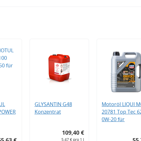
UL
GLYSANTIN G48
Motoröl LIQUI 
 POWER
Konzentrat
20781 Top Tec 6
0W-20 für
109,40 €
65,63 €
55,
5,47 € pro 1 l