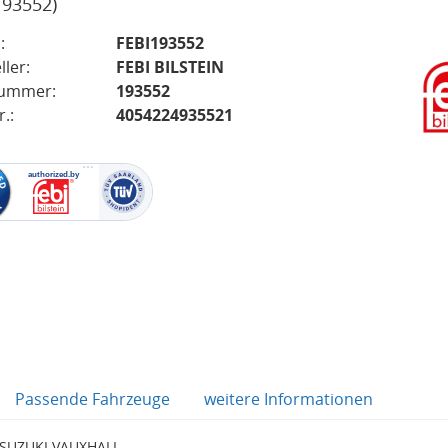
193552)
:
FEBI193552
ller:
FEBI BILSTEIN
nummer:
193552
.:
4054224935521
Passende Fahrzeuge
weitere Informationen
L SUZUKI VAUXHALL