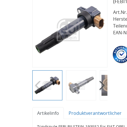
(FEBI
Art.Nr.
Herste
Teile
EAN-Nr
Artikelinfo
Produktverantwortlicher
Zündspule FEBI BILSTEIN 193552 für FIAT OPE