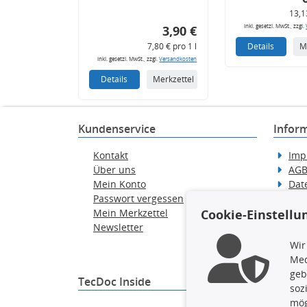
13,1
inkl. gesetzl. MwSt., zzgl.
3,90 €
7,80 € pro 1 l
Details
M
inkl. gesetzl. MwSt., zzgl.
Versandkosten
Details
Merkzettel
Kundenservice
Infor
Kontakt
Imp
Über uns
AG
Mein Konto
Dat
Passwort vergessen
Erkl
Cookie-Einstellu
Mein Merkzettel
Hilf
Newsletter
Wid
Ver
Wir
Med
geb
TecDoc Inside
soz
mög